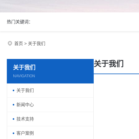
热门关键词：
首页
>
关于我们
关于我们
关于我们
NAVIGATION
关于我们
新闻中心
技术支持
客户案例