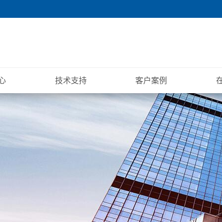
心
技术支持
客户案例