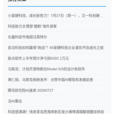
小盘硬科技，成长新势力！7月27日（周一），又一科创硬科技ETF重磅开售
科技助力文博游“圈粉”海外游客
长鑫科技市值超过英特尔
前沿科技如何赢得“商战”？66家硬科技企业浦东开启成长之旅
新点软件上半年预计净亏损6302.1万元
马斯克：计划开源特斯拉Model S/X的设计和软件
黄仁勋、马斯克相继发声：点赞中国AI模型和发展前景
腾讯研究院AI速递 20260727
当AI重估
科技感满满！快来青岛西海岸新区金沙滩啤酒城解锁酷炫体验