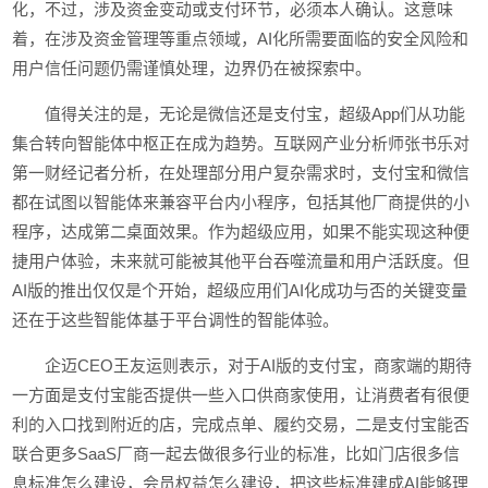
化，不过，涉及资金变动或支付环节，必须本人确认。这意味
着，在涉及资金管理等重点领域，AI化所需要面临的安全风险和
用户信任问题仍需谨慎处理，边界仍在被探索中。
值得关注的是，无论是微信还是支付宝，超级App们从功能
集合转向智能体中枢正在成为趋势。互联网产业分析师张书乐对
第一财经记者分析，在处理部分用户复杂需求时，支付宝和微信
都在试图以智能体来兼容平台内小程序，包括其他厂商提供的小
程序，达成第二桌面效果。作为超级应用，如果不能实现这种便
捷用户体验，未来就可能被其他平台吞噬流量和用户活跃度。但
AI版的推出仅仅是个开始，超级应用们AI化成功与否的关键变量
还在于这些智能体基于平台调性的智能体验。
企迈CEO王友运则表示，对于AI版的支付宝，商家端的期待
一方面是支付宝能否提供一些入口供商家使用，让消费者有很便
利的入口找到附近的店，完成点单、履约交易，二是支付宝能否
联合更多SaaS厂商一起去做很多行业的标准，比如门店很多信
息标准怎么建设，会员权益怎么建设，把这些标准建成AI能够理