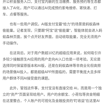
开公积金服务入口，支付宝内嵌的生活缴费、服务预约等生态都
接入了AI化，用户可以通过AI完成预约家电维修、寄快递、打
车、点餐等服务。
也有一些用户调侃，AI版支付宝最“给力”的场景是蚂蚁森林
偷能量。记者发现，只要跟“阿宝”说“偷能量”，智能体就会进入蚂
蚁森林页面，挨个点开好友界面，自动收取能量，完全无须用户
手动操作。
在这背后，对于用户数超10亿的超级应用来说，如何吸引许
多较少接触原生AI应用的用户走向AI入口也是一项考验。无论是
选择同时保留原版本和AI版，还是在蚂蚁森林等非商业化但高频
的场景做AI投入，都是超级APP所面临的，需要平衡庞大且多样
用户群体不同AI接受度的课题。
此外，管钱这件事，支付宝没有直接交给 AI，而是用一个独
立的“资产”页面呈现给用户。用户的余额宝、小荷包等资金明细
在这里整合，个人账户的可视化及金融投资的“盯收益”在这里AI