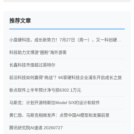
推荐文章
小盘硬科技，成长新势力！7月27日（周一），又一科创硬科技ETF重磅开售
科技助力文博游“圈粉”海外游客
长鑫科技市值超过英特尔
前沿科技如何赢得“商战”？66家硬科技企业浦东开启成长之旅
新点软件上半年预计净亏损6302.1万元
马斯克：计划开源特斯拉Model S/X的设计和软件
黄仁勋、马斯克相继发声：点赞中国AI模型和发展前景
腾讯研究院AI速递 20260727