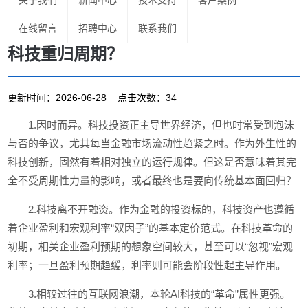
关于我们
新闻中心
技术支持
客户案例
在线留言
招聘中心
联系我们
科技重归周期？
更新时间：2026-06-28 点击次数：34
1.因时而异。科技投资正主导世界经济，但也时常受到泡沫
与否的争议，尤其每当金融市场流动性趋紧之时。作为外生性的
科技创新，固然有着相对独立的运行规律。但这是否意味着其完
全不受周期性力量的影响，或者最终也是要向传统基本面回归？
2.科技离不开融资。作为金融的投资标的，科技资产也遵循
着企业盈利和宏观利率“双因子”的基本定价范式。在科技革命的
初期，相关企业盈利预期的想象空间较大，甚至可以“忽视”宏观
利率；一旦盈利预期趋缓，利率则可能会阶段性起主导作用。
3.相较过往的互联网浪潮，本轮AI科技的“革命”属性更强。