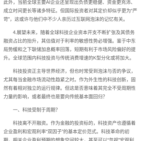
此外，当前全球主要AI企业还呈现出负债更稳健、资金更充沛、
成立时间更长等诸多特征。但国际投资者对其定价却似乎更为“严
苛”，这或许与他们中不少人亲历过互联网泡沫的记忆有关。
4.展望未来，随着全球科技企业资本开支不断扩张及其债务
融资占比的抬升，其估值对于利率的敏感性势必增强。鉴于中东
局势缓和之下联储加息概率回落，短期有利于市场风险偏好的提
升。全球范围内科技投资与传统消费增速的K型分化或将加大。
科技投资正主导世界经济，但也时常受到泡沫与否的争议，
尤其每当金融市场流动性趋紧之时。作为外生性的科技创新，固
然有着相对独立的运行规律。但这是否意味着其完全不受周期性
力量的影响，或者最终也是要向传统基本面回归？
一、科技受制于周期？
科技离不开融资。作为金融的投资标的，科技资产也遵循着
企业盈利和宏观利率“双因子”的基本定价范式。科技革命的初
期，相关企业盈利预期的想象空间较大，甚至可以“忽视”宏观利