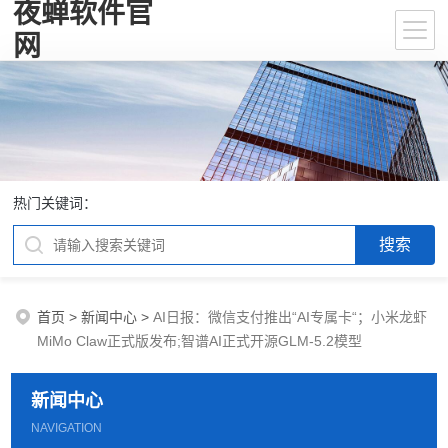
夜蝉软件官
网
热门关键词：
首页
>
新闻中心
>
AI日报：微信支付推出“AI专属卡“；小米龙虾
MiMo Claw正式版发布;智谱AI正式开源GLM-5.2模型
新闻中心
NAVIGATION