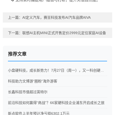
上一篇：
AI定义汽车，赛豆科技发布AI汽车品牌AIVA
下一篇：
联想AI主机MINI正式开售定价2999元定位家庭AI设备
推荐文章
小盘硬科技，成长新势力！7月27日（周一），又一科创硬科技ETF重磅开售
科技助力文博游“圈粉”海外游客
长鑫科技市值超过英特尔
前沿科技如何赢得“商战”？66家硬科技企业浦东开启成长之旅
新点软件上半年预计净亏损6302.1万元