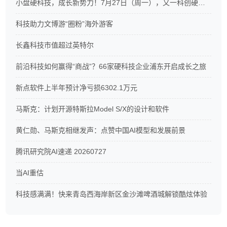
小盘硬科技，成长新势力！7月27日（周一），又一科创硬科技ETF重磅开售
科技助力文博游“圈粉”海外游客
长鑫科技市值超过英特尔
前沿科技如何赢得“商战”？66家硬科技企业浦东开启成长之旅
新点软件上半年预计净亏损6302.1万元
马斯克：计划开源特斯拉Model S/X的设计和软件
黄仁勋、马斯克相继发声：点赞中国AI模型和发展前景
腾讯研究院AI速递 20260727
当AI重估
科技感满满！快来青岛西海岸新区金沙滩啤酒城解锁酷炫体验