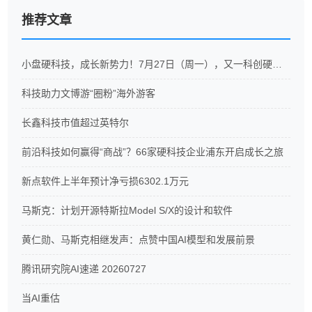
推荐文章
小盘硬科技，成长新势力！7月27日（周一），又一科创硬科技ETF重磅开售
科技助力文博游“圈粉”海外游客
长鑫科技市值超过英特尔
前沿科技如何赢得“商战”？66家硬科技企业浦东开启成长之旅
新点软件上半年预计净亏损6302.1万元
马斯克：计划开源特斯拉Model S/X的设计和软件
黄仁勋、马斯克相继发声：点赞中国AI模型和发展前景
腾讯研究院AI速递 20260727
当AI重估