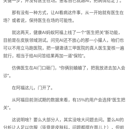
关键一步，并没有医生在场。患者自己就跟AI，把病情给定了。
那有没有一种方式，让AI看病这件事，从一开始就有医生在
场？或者说，保持医生在场的可能性。
就这两天，健康AI蚂蚁阿福上线了一个“医生把关”新功能，
目前是在皮肤领域测试。问完AI还不放心的那一小撮人，咱们也
可以不用立马跑医院，把一键邀请三甲医院的真人医生复核一遍
就行，相当于给AI问答结果再加一道“保险”。
仿佛医生在AI门口砸门，“你俩别蛐蛐了，把我放进去加入会
诊”。
在阿福这儿，门开了。
从阿福目前测试期的数据来看，有15%的用户会选择“医生把
关”。
这说明啥？要么大部分人，其实没啥大问题去问。要么AI的
分析让人足以信服（毕竟是皮肤科，问题都摆在面儿上），但前