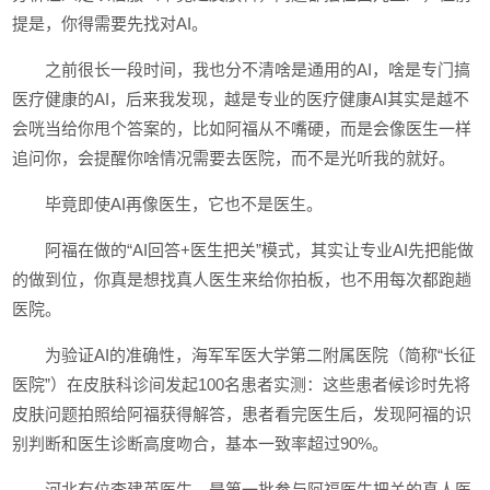
提是，你得需要先找对AI。
之前很长一段时间，我也分不清啥是通用的AI，啥是专门搞
医疗健康的AI，后来我发现，越是专业的医疗健康AI其实是越不
会咣当给你甩个答案的，比如阿福从不嘴硬，而是会像医生一样
追问你，会提醒你啥情况需要去医院，而不是光听我的就好。
毕竟即使AI再像医生，它也不是医生。
阿福在做的“AI回答+医生把关”模式，其实让专业AI先把能做
的做到位，你真是想找真人医生来给你拍板，也不用每次都跑趟
医院。
为验证AI的准确性，海军军医大学第二附属医院（简称“长征
医院”）在皮肤科诊间发起100名患者实测：这些患者候诊时先将
皮肤问题拍照给阿福获得解答，患者看完医生后，发现阿福的识
别判断和医生诊断高度吻合，基本一致率超过90%。
河北有位李建英医生，是第一批参与阿福医生把关的真人医