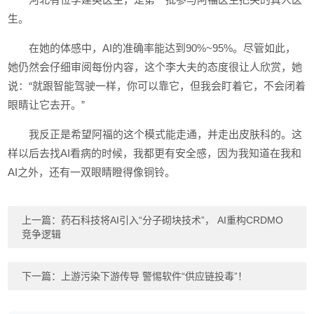
生。
在她的体感中，AI的准确率能达到90%~95%。尽管如此，
她仍然会仔细审阅每份内容，这个李大夫的态度很让人欣赏，她
说：“就跟智能驾驶一样，你可以靠它，但我会盯着它，不会闭着
眼睛让它去开。”
我反正是希望阿福的这个模式能走通，并走出皮肤科的。这
样以后去找AI看病的时候，我都更有安全感，因为我知道在我和
AI之外，还有一双眼睛瞪得像铜铃。
上一篇：
药石科技将AI引入“分子砌块技术”， AI重构CRDMO
竞争逻辑
下一篇：
上游污染下游传导 警惕软件“供应链投毒”！