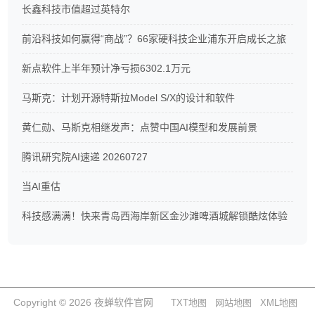
长鑫科技市值超过英特尔
前沿科技如何赢得“商战”？66家硬科技企业浦东开启成长之旅
新点软件上半年预计净亏损6302.1万元
马斯克：计划开源特斯拉Model S/X的设计和软件
黄仁勋、马斯克相继发声：点赞中国AI模型和发展前景
腾讯研究院AI速递 20260727
当AI重估
科技感满满！快来青岛西海岸新区金沙滩啤酒城解锁酷炫体验
Copyright © 2026 夜蝉软件官网
TXT地图
网站地图
XML地图