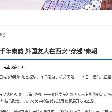
秦朝
千年秦韵 外国友人在西安“穿越”秦朝
30 点击次数：34
日电 (杨英琦)地宫探秘、车马巡游、机关历险.......19日，借助
间沉浸式体验项目《帝国密码——秦始皇陵》外国友人专场体验活动
与科技的融合、秦文化美学的当代表达等议题展开沙龙座谈。
无数书页，瞬间立于兵马俑军阵之前，那宏大场面令我震撼不已。”朱