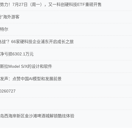
势力！7月27日（周一），又一科创硬科技ETF重磅开售
粉”海外游客
特尔
商战”？66家硬科技企业浦东开启成长之旅
亏损6302.1万元
拉Model S/X的设计和软件
发声：点赞中国AI模型和发展前景
260727
岛西海岸新区金沙滩啤酒城解锁酷炫体验