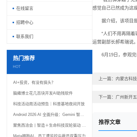
感觉自己已然成为这座
在线留言
据介绍，该项目
招聘中心
“人们不用再隔
联系我们
运营副部长郝希瑞说
6月19日，参观
热门推荐
HOT
上一篇：
内蒙古科技
AI+投资，有没有搞头？
脑瘫博士花几百块开发AI助残软件
下一篇：
广州新开五
科技活动周活动预告｜科普基地夜间开放
Android 2026 AI 全面升级：Gemini 智能体自动化、AI 小组件功能详解
推荐文章
聚焦西洽会丨智造＋生命科技双轮驱动 璧山携“硬核科技”亮相
Meta拥抱AI，员工遭监控与裁员双重压力