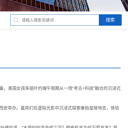
头显设备，美国女孩朱丽叶的端午假期从一场“考古+科技”融合的沉浸式
在西安举办。嘉宾们在虚拟光影中沉浸式探索秦始皇陵地宫，体验
丽叶感叹道，“水银如何流淌成江河？精密机关为何万箭齐发？我