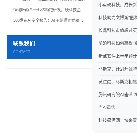
小盘硬科技，成长新
恒瑞医药八十七亿领跑研发，硬科技企业“重金”换未来
科技助力文博游“圈
360发布AI安全报告：AI压缩漏洞武器化窗口，网络空间主动权竞争加速
长鑫科技市值超过英
联系我们
前沿科技如何赢得“
CONTACT
新点软件上半年预计净
马斯克：计划开源特斯
黄仁勋、马斯克相继
腾讯研究院AI速递 20
当AI重估
科技感满满！快来青