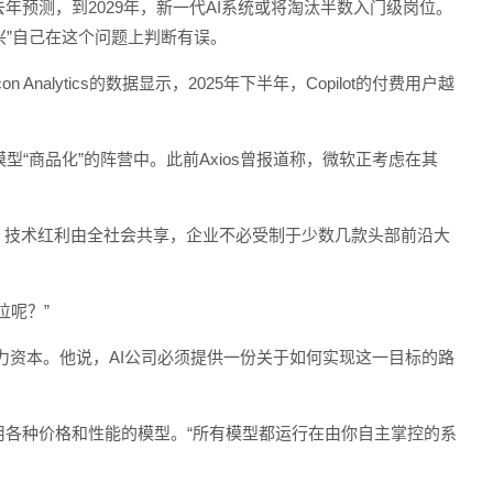
潮，他去年预测，到2029年，新一代AI系统或将淘汰半数入门级岗位。
高兴”自己在这个问题上判断有误。
lytics的数据显示，2025年下半年，Copilot的付费用户越
“商品化”的阵营中。此前Axios曾报道称，微软正考虑在其
化，技术红利由全社会共享，企业不必受制于少数几款头部前沿大
位呢？”
和人力资本。他说，AI公司必须提供一份关于如何实现这一目标的路
用各种价格和性能的模型。“所有模型都运行在由你自主掌控的系