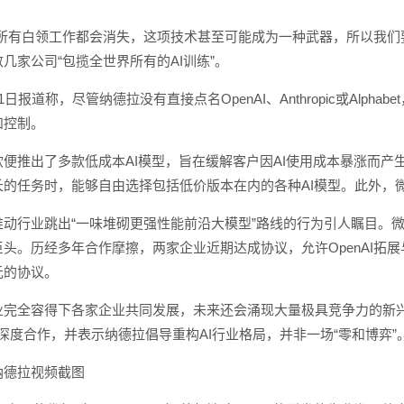
，所有白领工作都会消失，这项技术甚至可能成为一种武器，所以我们
几家公司“包揽全世界所有的AI训练”。
日报道称，尽管纳德拉没有直接点名OpenAI、Anthropic或Alp
和控制。
便推出了多款低成本AI模型，旨在缓解客户因AI使用成本暴涨而产生的高额
的任务时，能够自由选择包括低价版本在内的各种AI模型。此外，微软
动行业跳出“一味堆砌更强性能前沿大模型”路线的行为引人瞩目。微
头。历经多年合作摩擦，两家企业近期达成协议，允许OpenAI拓展与其
元的协议。
业完全容得下各家企业共同发展，未来还会涌现大量极具竞争力的新兴
opic的深度合作，并表示纳德拉倡导重构AI行业格局，并非一场“零和博弈”
纳德拉视频截图