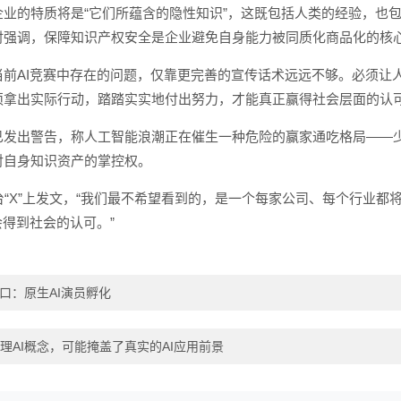
业的特质将是“它们所蕴含的隐性知识”，这既包括人类的经验，也包
时强调，保障知识产权安全是企业避免自身能力被同质化商品化的核
当前AI竞赛中存在的问题，仅靠更完善的宣传话术远远不够。必须让
须拿出实际行动，踏踏实实地付出努力，才能真正赢得社会层面的认可
已发出警告，称人工智能浪潮正在催生一种危险的赢家通吃格局——少
对自身知识资产的掌控权。
台“X”上发文，“我们最不希望看到的，是一个每家公司、每个行业都
会得到社会的认可。”
风口：原生AI演员孵化
理AI概念，可能掩盖了真实的AI应用前景