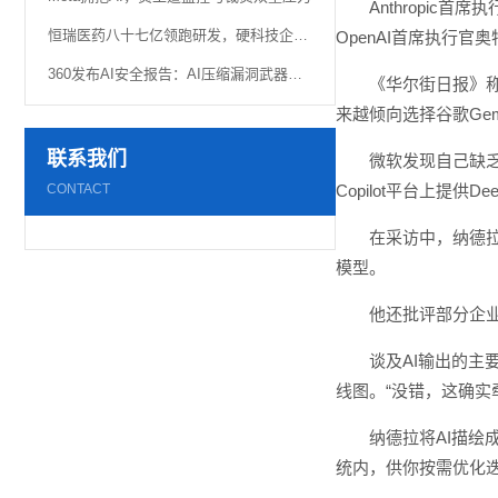
Anthropic
恒瑞医药八十七亿领跑研发，硬科技企业“重金”换未来
OpenAI首席执行官
360发布AI安全报告：AI压缩漏洞武器化窗口，网络空间主动权竞争加速
《华尔街日报》称，
来越倾向选择谷歌Gem
联系我们
微软发现自己缺乏
CONTACT
Copilot平台上提供D
在采访中，纳德
模型。
他还批评部分企业
谈及AI输出的主
线图。“没错，这确实
纳德拉将AI描
统内，供你按需优化迭