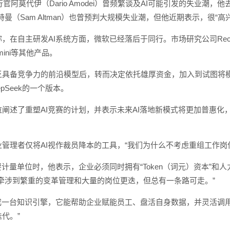
首席执行官阿莫代伊（Dario Amodei）曾频繁谈及AI可能引发的失业
奥特曼（Sam Altman）也曾预判大规模失业潮，但他近期表示，很“
在自主研发AI系统方面，微软已经落后于同行。市场研究公司Recon Ana
ini等其他产品。
具备竞争力的前沿模型后，转而决定依托雄厚资金，加入到试图将模型
eepSeek的一个版本。
拉阐述了重塑AI竞赛的计划，并表示未来AI落地新模式将更加普惠
管理者仅将AI视作裁员降本的工具，“我们为什么不考虑重组工作岗
要计量单位时，他表示，企业必须同时拥有“Token（词元）资本”
牵涉到繁重的变革管理和大量的岗位更迭，但总有一条路可走。”
绘成一台知识引擎，它能帮助企业赋能员工、盘活自身数据，并灵活调
代。”