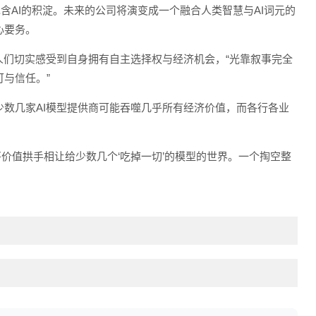
含AI的积淀。未来的公司将演变成一个融合人类智慧与AI词元的
心要务。
人们切实感受到自身拥有自主选择权与经济机会，“光靠叙事完全
与信任。”
数几家AI模型提供商可能吞噬几乎所有经济价值，而各行各业
将价值拱手相让给少数几个‘吃掉一切’的模型的世界。一个掏空整