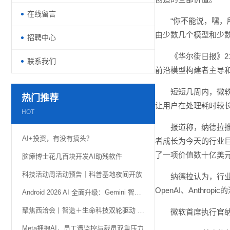
在线留言
“你不能说，嘿
由少数几个模型和少数
招聘中心
《华尔街日报》21
联系我们
前沿模型构建者主导
短短几周内，微软
热门推荐
让用户在处理耗时较长
HOT
报道称，纳德拉推
AI+投资，有没有搞头？
者成长为今天的行业巨
了一项价值数十亿美
脑瘫博士花几百块开发AI助残软件
科技活动周活动预告｜科普基地夜间开放
纳德拉认为，行
OpenAI、Anthr
Android 2026 AI 全面升级：Gemini 智能体自动化、AI 小组件功能详解
聚焦西洽会丨智造＋生命科技双轮驱动 璧山携“硬核科技”亮相
微软首席执行官
Meta拥抱AI，员工遭监控与裁员双重压力