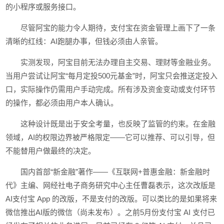
的小程序或服务接口。
尽管阿宝的能力令人期待，支付宝在资金管理上画下了一条
清晰的红线：AI跑腿办事，但钱必须由人亲管。
实测发现，阿宝目前无法办理自主交易、理财等金融业务。
当用户尝试让阿宝“每月定投500元基金”时，阿宝只会推送定投入
口，实际操作仍需用户手动完成。所有涉及资金变动或支付环节
的操作，都必须由用户本人确认。
这种设计既是出于安全考量，也反映了监管的约束。在金融
领域，AI的权限边界被严格限定——它可以推荐、可以引导，但
不能替用户做最终的决定。
国内首部“新金融”著作——《互联网+普惠金融：新金融时
代》主编、网经社电子商务研究中心主任曹磊表示，这次改版是
AI支付宝 App 的改版，不是支付的改版。可以类比的是如果将来
微信推出AI版的微信（尚未发布）。之前5月份支付宝 AI 支付已