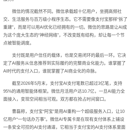
微信的情况截然不同。微信承载超十亿用户，坐拥高频社
交、生活服务与百万级小程序生态。它不需要像支付宝那样“拆了
重建”，而是可以用AI优化已经拥有的一切。微信的思路是让AI成
为这个庞大生态的“神经网络”，不改变既有结构，却让每一个节
点被智能调度。
支付既是用户信任的载体，也是交易闭环的最后一环。它决
定了AI服务从信息推荐到实际履约的完整商业化能力。谁掌握了
AI时代的支付入口，谁就掌握了AI商业化的命脉。
截至2026年5月末，支付宝AI支付笔数已超过3亿笔，支持
95%的通用智能体框架。微信月活用户达10.7亿，一旦AI能力全
面接入，变现空间相当可观。双方都在抢占时间窗口。
曹磊称，支付宝“阿宝”是用AI重构一个超级服务入口，让10
亿用户“一句话办万事”。微信AI专属卡是在现有支付体系上铺设
一条安全可控的AI支付通道，它相当于支付宝的AI支付体系里面