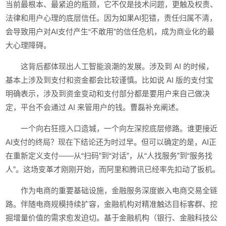
当前最根本、最紧迫的瓶颈，它不仅是技术问题，更触及权责、
法律和用户心理的底层信任。因为如果AI犯错，责任归属不清，
会导致用户对AI支付产生“不敢用”的信任危机，成为商业化的最
大心理障碍。
这背后都体现出人工智能浪潮的发展。涉及到 AI 的时候，
基本上涉及到支付和资金都会比较谨慎。比如说 AI 版的支付宝
明确表示，涉及到资金变动和支付部分都是要用户来自己做决
定，平台不会通过 AI 来管用户的钱。曹磊补充阐述。
一个向右狂揽入口造城，一个向左深挖底层修路。谁更接近
AI支付的终局？现在下结论还为时过早。但可以确定的是，AI正
在重新定义支付——从“扫码”到“对话”，从“人找服务”到“服务找
人”。这场变革才刚刚开始，而阿里和腾讯已经率先扣动了扳机。
作为电商的重要基础设施，金融服务深度嵌入电商交易全链
路。伴随电商规模持续扩容，金融机构对精准触达目标客群、挖
掘增量价值的需求愈发迫切。基于金融机构（银行、金融科技公