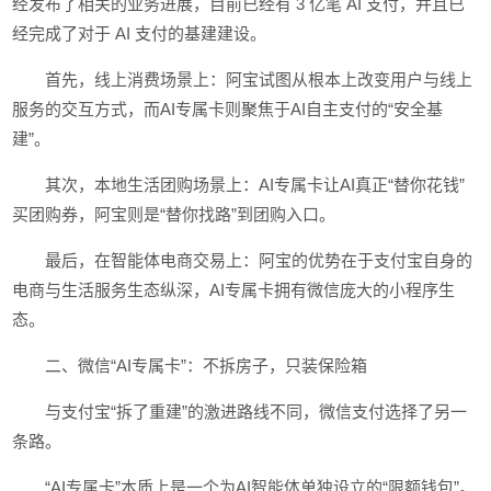
经发布了相关的业务进展，目前已经有 3 亿笔 AI 支付，并且已
经完成了对于 AI 支付的基建建设。
首先，线上消费场景上：阿宝试图从根本上改变用户与线上
服务的交互方式，而AI专属卡则聚焦于AI自主支付的“安全基
建”。
其次，本地生活团购场景上：AI专属卡让AI真正“替你花钱”
买团购券，阿宝则是“替你找路”到团购入口。
最后，在智能体电商交易上：阿宝的优势在于支付宝自身的
电商与生活服务生态纵深，AI专属卡拥有微信庞大的小程序生
态。
二、微信“AI专属卡”：不拆房子，只装保险箱
与支付宝“拆了重建”的激进路线不同，微信支付选择了另一
条路。
“AI专属卡”本质上是一个为AI智能体单独设立的“限额钱包”。