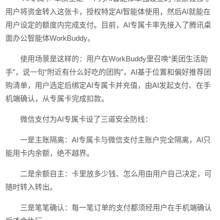
用户将资金转入这张卡，授权特定AI智能体使用，然后AI就能在
用户设定的额度内完成支付。目前，AI专属卡率先接入了腾讯桌
面办公智能体WorkBuddy。
使用场景是这样的：用户在WorkBuddy里召唤“美团生活助
手”，说一句“附近有什么好吃的团购”，AI基于位置和偏好推荐团
购清单，用户选定后绑定AI专属卡并充值，由AI发起支付、在手
机端确认，从专属卡完成扣款。
微信支付为AI专属卡设了三道安全防线：
一是主账隔离：AI专属卡与微信支付主账户完全隔离，AI只
能用卡内余额，绝不越界。
二是余额自主：卡里放多少钱、怎么用由用户自己决定，可
随时转入转出。
三是笔笔确认：每一笔订单的支付都须经用户在手机端确认