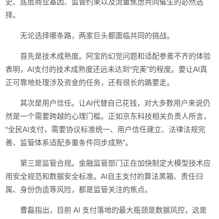
史、底层商业基因、监管约束以及流量焦虑共同催生的必然选
择。
无论选择哪条路，两家巨头都面临共同的挑战。
首先是技术成熟度。阿宝的幻觉问题和适配参差不齐的体验
表明，AI支付的技术成熟度还远未达到“完美”的程度。要让AI真
正可靠地处理涉及资金的任务，还有很长的路要走。
其次是用户信任。让AI代替自己花钱，对大多数用户来说仍
然是一个需要跨越的心理门槛。正如京东科技相关负责人所言，
“全民AI支付，需要协议标准统一、用户信任建立、法律法规完
善、监管体系适配多重条件同步成熟”。
第三是监管合规。金融监管部门正在加快制定大模型技术应
用安全规范和数据安全标准。AI自主支付的算法黑箱、责任归
属、身份伪造等风险，都是监管关注的焦点。
曹磊指出，目前 AI 支付落地的最大瓶颈是数据风控，这是