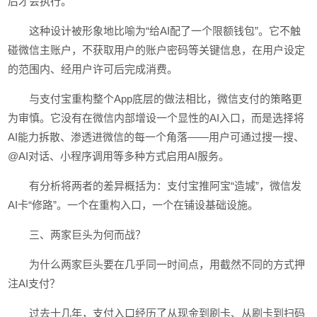
后才会执行。
这种设计被形象地比喻为“给AI配了一个限额钱包”。它不触
碰微信主账户，不获取用户的账户密码等关键信息，在用户设定
的范围内、经用户许可后完成消费。
与支付宝重构整个App底层的做法相比，微信支付的策略更
为审慎。它没有在微信内部增设一个显性的AI入口，而是选择将
AI能力拆散、渗透进微信的每一个角落——用户可通过搜一搜、
@AI对话、小程序调用等多种方式启用AI服务。
有分析将两者的差异概括为：支付宝推阿宝“造城”，微信发
AI卡“修路”。一个在重构入口，一个在铺设基础设施。
三、两家巨头为何而战？
为什么两家巨头要在几乎同一时间点，用截然不同的方式押
注AI支付？
过去十几年，支付入口经历了从现金到刷卡、从刷卡到扫码