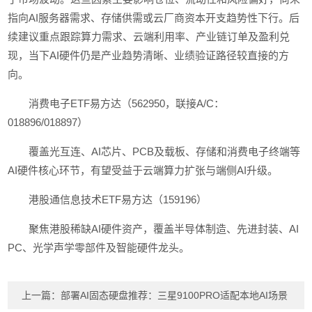
指向AI服务器需求、存储供需或云厂商资本开支趋势性下行。后
续建议重点跟踪算力需求、云端利用率、产业链订单及盈利兑
现，当下AI硬件仍是产业趋势清晰、业绩验证路径较直接的方
向。
消费电子ETF易方达（562950，联接A/C：
018896/018897）
覆盖光互连、AI芯片、PCB及载板、存储和消费电子终端等
AI硬件核心环节，有望受益于云端算力扩张与端侧AI升级。
港股通信息技术ETF易方达（159196）
聚焦港股稀缺AI硬件资产，覆盖半导体制造、先进封装、AI
PC、光学声学零部件及智能硬件龙头。
上一篇：
部署AI固态硬盘推荐：三星9100PRO适配本地AI场景