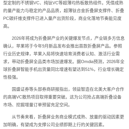
型定制的不锈钢VC、纯钛VC等超薄均热板散热组件。凭借成熟
的量产能力与稳定的产品品质，超薄钛合金折叠屏支撑件、折叠
PC碳纤维支撑件已进入量产出货阶段，商业化落地节奏能见度
高。
2026年将成为折叠屏产业的关键爆发节点，产业链多方信息
确认，苹果将于今年9月新品发布会推出首款折叠屏产品。参照
行业历史规律，苹果入局将快速培育消费者认知、激活行业需
求，带动折叠屏全品类市场加速爆发。据Omdia预测，2026年全
球折叠屏智能手机出货量同比增速有望达到51%，行业增长确定
性极强。
国盛证券等头部券商研报指出，领益智造在北美大客户合作
的高端VC散热项目取得重要突破。这为公司抢占高端折叠设备
市场、挖掘增量订单预留充足空间。
从节奏来看，折叠屏业务商业模式成熟、放量的驱动因素更
加明确，有望成为支撑公司业绩即期上行的关键因素。