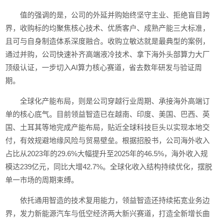
值的强调的是，公司的外延并购始终坚守主业、拒绝盲目跨
界，收购标的均聚焦核心技术、优质客户、成熟产能三大标准，
且可与自身制造体系深度融合。收购立敏达就是最典型的案例，
通过并购，公司快速补齐高端液冷技术、拿下海外头部算力大厂
顶级认证，一步切入AI算力核心赛道，省去数年研发与验证周
期。
全球化产能布局，则是公司穿越行业周期、承接海外高端订
单的核心底气。目前领益智造已在越南、印度、美国、巴西、英
国、土耳其等地完成产能布局，贴近全球科技巨头以实现本地交
付，有效规避地缘风险与贸易壁垒。根据招股书，公司海外收入
占比从2023年的29.6%大幅提升至2025年的46.5%，海外收入规
模达239亿元，同比大增42.7%。全球化收入结构持续优化，摆脱
单一市场的周期束缚。
依托通用智造的技术复用能力，领益智造还持续拓宽业务边
界，发力新能源汽车与低空经济两大新兴赛道，打造全新增长曲