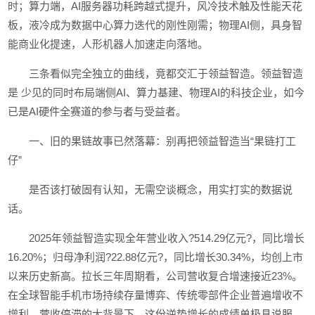
时；算力端，AI服务器功耗跨越式提升，风冷技术触及性能天花
板，液冷成为数据中心算力迭代的刚性刚需；物理AI侧，具身智
能商业化提速，人形机器人加速走向落地。
三条看似完全独立的曲线，竟都交汇于领益智造。领益智造
是 少见的同时布局端侧AI、算力基建、物理AI的科技企业，如今
已是AI硬件全赛道的参与者与受益者。
一、旧的果链故事已然落幕：别再把领益智造当“果链打工
仔”
是否该打破固有认知，无需空谈概念，用实打实的数据说
话。
2025年领益智造实现全年营业收入?514.29亿元?，同比增长
16.20%；归母净利润?22.88亿元?，同比增长30.34%，均创上市
以来历史新高。拉长三年周期看，公司营收复合增速接近23%。
在全球智能手机市场持续存量博弈、传统零部件企业普遍增收不
增利、营收停滞的大背景下，这份逆势增长的成绩单极具说服