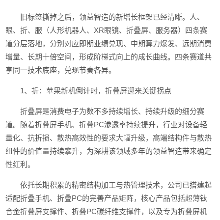
旧标签撕掉之后，领益智造的新增长框架已经清晰。人、
眼、折、服（人形机器人、XR眼镜、折叠屏、服务器）四条赛
道分层落地，分别对应即期业绩兑现、中期算力爆发、远期消费
增量、长期十倍空间，形成阶梯式向上的成长曲线。四条赛道共
享同一技术底座，兑现节奏各异。
1、折：苹果新机倒计时，折叠屏迎来关键拐点
折叠屏是消费电子为数不多持续增长、持续升级的细分赛
道。随着折叠屏手机、折叠PC渗透率持续提升，行业对设备轻
量化、抗折损、散热高效性的要求大幅升级，高端结构件与散热
组件的价值量持续攀升，为深耕该领域多年的领益智造带来确定
性红利。
依托长期积累的精密结构加工与热管理技术，公司已搭建起
适配折叠手机、折叠PC的完善产品矩阵，核心产品包括超薄钛
合金折叠屏支撑件、折叠PC碳纤维支撑件，以及专为折叠屏机