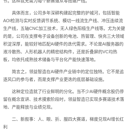
节。这样就无需为每个新赛道从零搭建产线。
具体而言，公司多年深耕构建起完整的护城河，包括智能
AOI检测与实时反馈调节系统、模切一线流生产线、冲压连续流
生产线，五轴CNC加工技术，无人绿色阳极生产线等。尤为关键
的是，公司在支撑电子设备创新的电池、热管理、快充三大领域
积淀深厚，能较好地匹配AI硬件的迭代需求。不论是AI服务器的
液冷散热、人形机器人的精密结构件，还是折叠屏的VC均热
板，均依托成熟技术储备与平台化产能快速落地。
简言之，领益智造在AI硬件产业链中的定位独特。它不是追
逐风口的参与者，而是支撑产业更迭的底层基础设施。
这种定位造就了行业鲜明的分化。当不少AI硬件概念股仍停
留在概念宣讲、技术摸索阶段时，领益智造已实现多赛道技术落
地、产能释放与业绩兑现。
二、新叙事：人、眼、折、服四大赛道，梯度兑现AI增长红
利