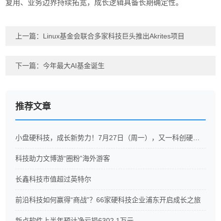
复用、业务边界持续拓宽，成长逻辑具备长期确定性。
上一篇：
Linux基金会联合多家科技巨头推出Akrites项目
下一篇：
今年最大AI基金诞生
推荐文章
小盘硬科技，成长新势力！7月27日（周一），又一科创硬科技ETF重磅开售
科技助力文博游“圈粉”海外游客
长鑫科技市值超过英特尔
前沿科技如何赢得“商战”？66家硬科技企业浦东开启成长之旅
新点软件上半年预计净亏损6302.1万元