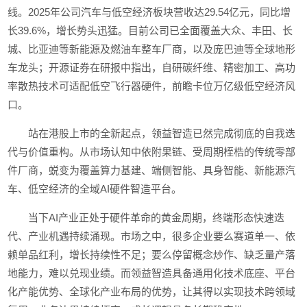
线。2025年公司汽车与低空经济板块营收达29.54亿元，同比增
长39.6%，增长势头迅猛。目前公司已全面覆盖大众、丰田、长
城、比亚迪等新能源及燃油车整车厂商，以及庞巴迪等全球地形
车龙头；开源证券在研报中指出，自研碳纤维、精密加工、高功
率散热技术可适配低空飞行器硬件，前瞻卡位万亿级低空经济风
口。
站在港股上市的全新起点，领益智造已然完成彻底的自我迭
代与价值重构。从市场认知中依附果链、受周期桎梏的传统零部
件厂商，蜕变为覆盖算力基建、端侧智能、具身智能、新能源汽
车、低空经济的全域AI硬件智造平台。
当下AI产业正处于硬件革命的黄金周期，终端形态快速迭
代、产业机遇持续涌现。市场之中，很多企业要么赛道单一、依
赖单品红利，增长持续性不足；要么停留概念炒作、缺乏量产落
地能力，难以兑现业绩。而领益智造具备通用化技术底座、平台
化产能优势、全球化产业布局的优势，让其得以实现技术跨领域