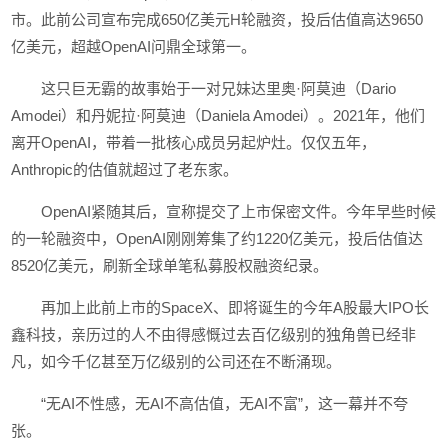
市。此前公司宣布完成650亿美元H轮融资，投后估值高达9650
亿美元，超越OpenAI问鼎全球第一。
这只巨无霸的故事始于一对兄妹达里奥·阿莫迪（Dario
Amodei）和丹妮拉·阿莫迪（Daniela Amodei）。2021年，他们
离开OpenAI，带着一批核心成员另起炉灶。仅仅五年，
Anthropic的估值就超过了老东家。
OpenAI紧随其后，宣称提交了上市保密文件。今年早些时候
的一轮融资中，OpenAI刚刚筹集了约1220亿美元，投后估值达
8520亿美元，刷新全球单笔私募股权融资纪录。
再加上此前上市的SpaceX、即将诞生的今年A股最大IPO长
鑫科技，亲历过的人不由得感慨过去百亿级别的独角兽已经非
凡，如今千亿甚至万亿级别的公司还在不断涌现。
“无AI不性感，无AI不高估值，无AI不富”，这一幕并不夸
张。