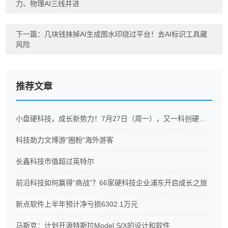
力、物理AI三线并进
下一篇：
几块钱抹掉AI生成图水印绕过平台！去AI标识工具藏
风险
推荐文章
小盘硬科技，成长新势力！7月27日（周一），又一科创硬科技ETF重磅开售
科技助力文博游“圈粉”海外游客
长鑫科技市值超过英特尔
前沿科技如何赢得“商战”？66家硬科技企业浦东开启成长之旅
新点软件上半年预计净亏损6302.1万元
马斯克：计划开源特斯拉Model S/X的设计和软件