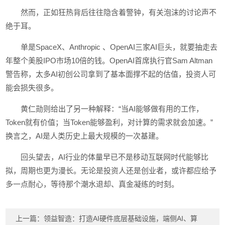
然而，正如狂热背后往往隐含着警钟，有关泡沫的讨论声不
绝于耳。
单是SpaceX、Anthropic 、OpenAI三家AI巨头，就要抽走去
年整个美股IPO市场10倍的钱。OpenAI首席执行官Sam Altman
警告称，太多AI初创公司拿到了基本面撑不起的估值，投资人可
能会损失很多。
黄仁勋则给出了另一种解释：“当AI能够做有用的工作，
Token就有价值；当Token能够盈利，对计算的需求就会加速。”
换言之，AI是人类历史上最大规模的一次基建。
回头望去，AI行业的体量早已不是移动互联网时代能够比
拟，周期也更为漫长。无论是投资人还是创业者，或许都应给予
多一点耐心，等待那个潮水退却、真金凝练的时刻。
上一篇：
领益智造：打造AI硬件底层基础设施，端侧AI、算