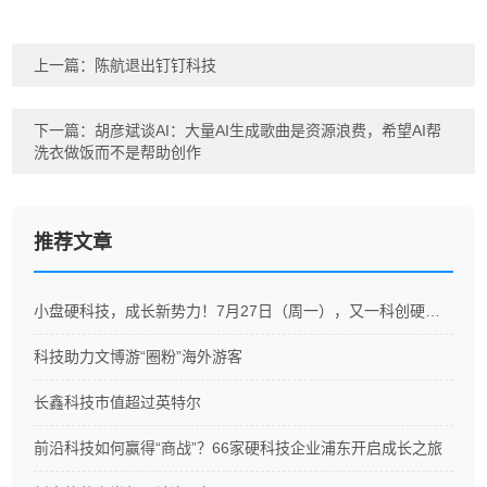
上一篇：
陈航退出钉钉科技
下一篇：
胡彦斌谈AI：大量AI生成歌曲是资源浪费，希望AI帮
洗衣做饭而不是帮助创作
推荐文章
小盘硬科技，成长新势力！7月27日（周一），又一科创硬科技ETF重磅开售
科技助力文博游“圈粉”海外游客
长鑫科技市值超过英特尔
前沿科技如何赢得“商战”？66家硬科技企业浦东开启成长之旅