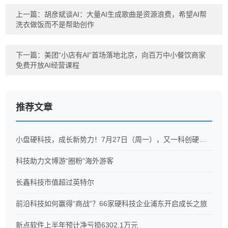
上一篇：
胡彦斌谈AI：大量AI生成歌曲是资源浪费，希望AI帮
洗衣做饭而不是帮助创作
下一篇：
美团“小店有AI”首场落地北京，向百万中小餐饮商家
免费开放AI经营课程
推荐文章
小盘硬科技，成长新势力！7月27日（周一），又一科创硬科技ETF重磅开售
科技助力文博游“圈粉”海外游客
长鑫科技市值超过英特尔
前沿科技如何赢得“商战”？66家硬科技企业浦东开启成长之旅
新点软件上半年预计净亏损6302.1万元