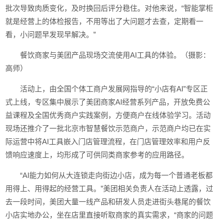
批次导致肉质变化，及时换回后评分稳住。对他来说，“智能掌柜
就是经营上的体检报告，不用等出了大问题才去查，定期看一
看，小问题早发现早解决。”
餐饮商家与美团产品现场交流使用AI工具的体验。（摄影：
高师）
活动上，由全国个体工商户发展网指导的“小店有AI”专区正
式上线，专区集中展示了美团商家AI经营系列产品，开放免费公
益课程及全国优秀商户实践案例，方便商户在线体验学习。活动
现场还推介了一批北京市智慧餐饮示范商户，示范商户均已在实
际运营中将AI工具嵌入门店管理流程，在门店管理效率和用户反
馈响应速度上，均形成了可供同类商家参考的应用路径。
“AI能力如何从大连锁走向街边小店，成为每一个普通老板都
用得上、用得起的经营工具。”美团相关负责人在活动上透露，过
去一段时间，美团大量一线产品和研发人员走进街头巷尾的餐饮
小店实地办公，坐在店里直接听取商家的真实需求，“商家的问题