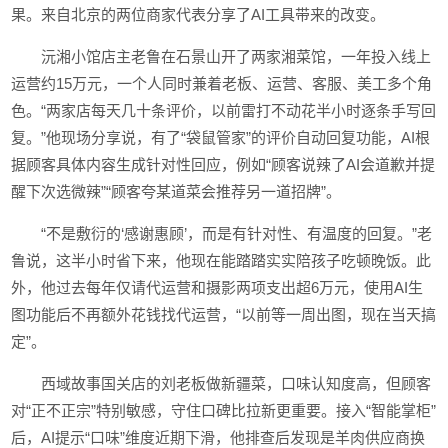
果。来自北京的两位商家代表分享了AI工具带来的改变。
沅湘小馆店主老鲁在石景山开了两家湘菜馆，一年投入线上
运营约15万元，一个人同时兼着老板、运营、客服、美工多个角
色。“两家店每天几十条评价，以前雷打不动花半小时逐条手写回
复。”他现场分享说，有了“袋鼠管家”的评价自动回复功能，AI根
据顾客具体内容生成针对性回应，例如“顾客说辣了AI会道歉并提
醒下次选微辣”“顾客夸某道菜会推荐另一道招牌”。
“不是敷衍的‘感谢惠顾’，而是有针对性、有温度的回复。”老
鲁说，这半小时省下来，他现在能踏踏实实陪孩子吃顿晚饭。此
外，他过去每年仅请代运营和摄影两项支出超6万元，使用AI生
图功能后不再额外花钱找代运营，“以前等一周出图，现在当天搞
定”。
西域故事国关店的刘老板做新疆菜，口味认知度高，但顾客
对“正不正宗”特别敏感，守住口碑比拉新更重要。接入“智能掌柜”
后，AI提示“口味”维度近期下滑，他排查后发现是羊肉供应商换