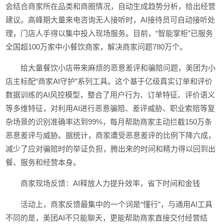
会结合商家所在品类和商圈情况，自动生成趋势分析，给出经营
建议。高峰期大量来电咨询无人接听时，AI接待员可自动接听处
理，门店人手得以集中投入现场服务。目前，“智能掌柜”已服务
全国超100万家中小餐饮商家，解决商家问题780万个。
给大量餐饮小店带来麻烦的恶意差评和骗赔问题，美团为小
店主标配“商家AI守护”系列工具。这个基于亿级真实订单和评价
数据训练的AI风控模型，整合了用户行为、订单特征、评价语义
等多维特征，对利用AI进行恶意骗赔、差评威胁、职业索赔等复
杂场景的识别准确率达到99%，每月帮助商家主动拦截150万条
恶意差评与威胁。据统计，商家遭受恶意差评的比例下降六成，
减少了应对骗赔时的举证负担，腾出来的时间和精力得以回到出
餐、服务和经营本身。
商家现场反馈：AI释放人力提升效率，省下时间和金钱
活动上，商家反馈最集中的一个词是“懂行”，与通用AI工具
不同的是，美团AI不只能聊天，更能帮助商家直接交付经营结