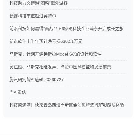
科技助力文博游“圈粉”海外游客
长鑫科技市值超过英特尔
前沿科技如何赢得“商战”？66家硬科技企业浦东开启成长之旅
新点软件上半年预计净亏损6302.1万元
马斯克：计划开源特斯拉Model S/X的设计和软件
黄仁勋、马斯克相继发声：点赞中国AI模型和发展前景
腾讯研究院AI速递 20260727
当AI重估
科技感满满！快来青岛西海岸新区金沙滩啤酒城解锁酷炫体验