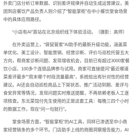
外卖门店分析订单数据、识别差评规律并自动生成运营建议，美
团到店餐饮产品负责人则介绍了“智能掌柜”在中小餐饮堂食场景
中的具体应用路径。
“小店有AI”首站在北京组织线下体验活动。（摄影：高师）
在外卖运营上，“袋鼠管家”AI助手的最新升级功能，涵盖菜
单优化、美工设计、智能营销、经营诊断、评价与巡检托管五大
方向，帮商家诊断问题、发现增收机会，目前已有超过3000家餐
饮小店、100多个连锁品牌参与试用。商家可直接提问“最近哪道
菜差评最多”“周末哪个时段流量最高”，系统给出有针对性的经营
建议。AI还会自动巡检商品上下架状态、推广活动到期、差评与
食安异常等情况，发现问题实时推送提醒，不再依赖老板人工逐
项核查。东北菜馆付先生使用的正是这套工具：每晚三四个小时
的数据工作，现在“问一句就行”。
堂食场景方面，“智能掌柜”的AI工具，同样已渗透至中小商
家经营链条的多个环节。门店助手上线的商圈洞察报告能力，AI