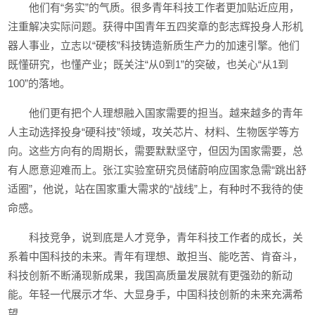
他们有“务实”的气质。很多青年科技工作者更加贴近应用，
注重解决实际问题。获得中国青年五四奖章的彭志辉投身人形机
器人事业，立志以“硬核”科技铸造新质生产力的加速引擎。他们
既懂研究，也懂产业；既关注“从0到1”的突破，也关心“从1到
100”的落地。
他们更有把个人理想融入国家需要的担当。越来越多的青年
人主动选择投身“硬科技”领域，攻关芯片、材料、生物医学等方
向。这些方向有的周期长，需要默默坚守，但因为国家需要，总
有人愿意迎难而上。张江实验室研究员储蔚响应国家急需“跳出舒
适圈”，他说，站在国家重大需求的“战线”上，有种时不我待的使
命感。
科技竞争，说到底是人才竞争，青年科技工作者的成长，关
系着中国科技的未来。青年有理想、敢担当、能吃苦、肯奋斗，
科技创新不断涌现新成果，我国高质量发展就有更强劲的新动
能。年轻一代展示才华、大显身手，中国科技创新的未来充满希
望。