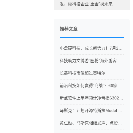
发，硬科技企业“重金”换未来
推荐文章
小盘硬科技，成长新势力！7月27日（周一），又一科创硬科技ETF重磅开售
科技助力文博游“圈粉”海外游客
长鑫科技市值超过英特尔
前沿科技如何赢得“商战”？66家硬科技企业浦东开启成长之旅
新点软件上半年预计净亏损6302.1万元
马斯克：计划开源特斯拉Model S/X的设计和软件
黄仁勋、马斯克相继发声：点赞中国AI模型和发展前景