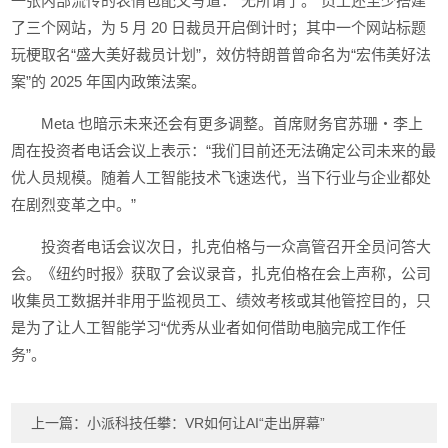
一张内部流传的表情包配文写道：“无所谓了。”员工还至少搭建
了三个网站，为 5 月 20 日裁员开启倒计时；其中一个网站标题
玩梗取名“盛大美好裁员计划”，效仿特朗普曾命名为“宏伟美好法
案”的 2025 年国内政策法案。
Meta 也暗示未来还会有更多调整。首席财务官苏珊・李上
周在投资者电话会议上表示：“我们目前还无法确定公司未来的最
优人员规模。随着人工智能技术飞速迭代，当下行业与企业都处
在剧烈变革之中。”
投资者电话会议次日，扎克伯格与一众高管召开全员问答大
会。《纽约时报》获取了会议录音，扎克伯格在会上声称，公司
收集员工数据并非用于监视员工、绩效考核或其他管控目的，只
是为了让人工智能学习“优秀从业者如何借助电脑完成工作任
务”。
上一篇：
小派科技任攀：VR如何让AI“走出屏幕”