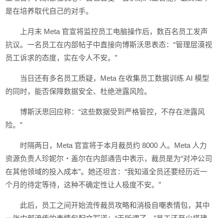
是在培养取代自己的对手。
上月末 Meta 官宣将监控员工电脑操作后，数百名员工发声
抗议。一名员工在内部帖子中直接向博斯沃思表态：“管理层漠视
员工诉求的态度，实在令人不安。”
当日还有多名员工质疑，Meta 在收集员工数据训练 AI 模型
的同时，能否保障数据安全、杜绝泄露风险。
博斯沃思回应称：“这些数据受到严格管控，不存在泄露风
险。”
时隔两日，Meta 官宣将于本月裁员约 8000 人。Meta 人力
资源负责人珍妮尔・盖尔在内部通告中表示，裁员是为“对冲公司
在其他领域的投入成本”。她还坦言：“我知道全员还要经历近一
个月的待定等待，这种不确定性让人极度不安。”
此后，员工之间开始流传裁员攻略和消极自嘲表情包，其中