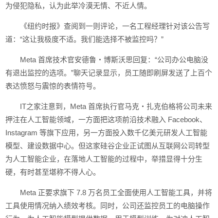
为侵犯隐私，认为此举冷漠无情、不近人情。
《纽约时报》查阅到一则评论，一名工程经理针对该公告写
道：“这让我极度不适。我们能选择不被监控吗？”
Meta 首席技术官安德鲁・博斯沃思回复：“公司办公电脑没
有退出监控的选项。”聊天记录显示，员工随即刷屏发送了上百个
表达愤怒与震惊的表情符号。
IT之家注意到，Meta 首席执行官马克・扎克伯格将公司未来
押注在人工智能领域，一方面把这项前沿技术融入 Facebook、
Instagram 等旗下应用，另一方面投入数千亿美元研发人工智能
模型、建设数据中心。但这家硅谷企业正试图从互联网公司转型
为人工智能企业，在落地人工智能的过程中，举措显得十分生
硬，有时甚至堪称不得人心。
Meta 正要求旗下 7.8 万名员工全面使用人工智能工具，并将
工具使用情况纳入绩效考核。同时，公司还监控员工的电脑操作