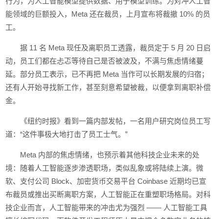
行为，为人工智能模型提供数据、用于模型训练。为对冲人工智
能领域的巨额投入，Meta 还在裁员，上月宣布将裁撤 10% 的员
工。
据 11 名 Meta 现任及离职员工透露，裁员定于 5 月 20 日启
动，员工们都在忐忑等待自己是否被波及，不满与焦虑情绪蔓
延。部分员工表示，已不再把 Meta 当作可以长期发展的归宿；
还有人开始寻找新工作，甚至刻意希望被裁，以便拿到离职补偿
金。
《纽约时报》看到一篇内部发帖，一名用户研究岗位员工写
道：“这件事极大地打击了员工士气。”
Meta 内部的焦虑情绪，也预示着其他科技企业未来的处
境：随着人工智能逐步渗透职场，类似乱象或将陆续上演。微
软、支付公司 Block、加密货币交易平台 Coinbase 近期均已宣
布裁员或推出买断离职方案，人工智能正在重塑职场格局。对科
技企业而言，人工智能带来的冲击尤为强烈 —— 人工智能工具