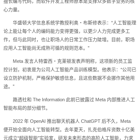
擅长编写代码，而软件开发工程师原本是支撑众多数字业务的核
心力量。
华盛顿大学信息系统学教授利奥・布斯修表示：“人工智能理
论上能让每个人的编码能力变得更强，以更少人力完成更多工
作，但与此同时，也让职场人的日常工作压力陡增。目前，职场
应用人工智能尚无成熟可循的规则范本。”
Meta 发言人特雷西・克莱顿发表声明称，这项新的员工监
控计划，初衷是为公司人工智能产品训练模型。他表示：“公司已
设立防护机制，严格保护敏感信息，且这些数据不会挪作其他用
途。”
路透社和 The Information 此前已披露过 Meta 内部推进人工
智能布局的部分细节。
2022 年 OpenAI 推出聊天机器人 ChatGPT 后不久，Meta
便开始全面向人工智能转型。去年夏天，扎克伯格斥资数十亿美
元成立“超级智能”实验室，研发未来形态的高阶人工智能，力求