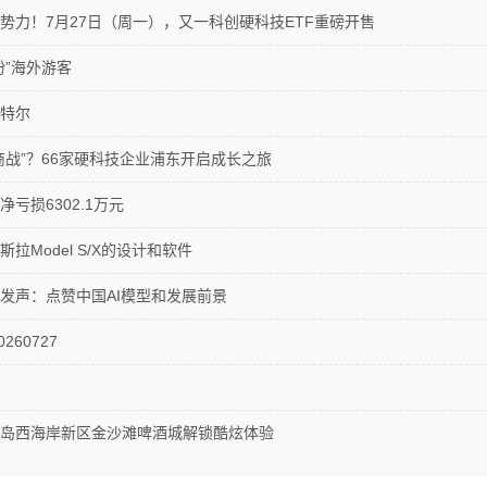
势力！7月27日（周一），又一科创硬科技ETF重磅开售
粉”海外游客
特尔
商战”？66家硬科技企业浦东开启成长之旅
亏损6302.1万元
拉Model S/X的设计和软件
发声：点赞中国AI模型和发展前景
260727
岛西海岸新区金沙滩啤酒城解锁酷炫体验