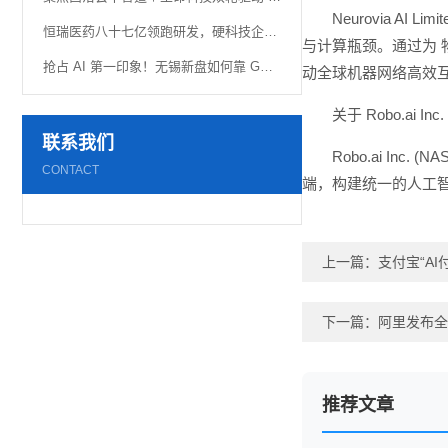
Neurovia 
恒瑞医药八十七亿领跑研发，硬科技企业“重金”换未来
与计算瓶颈。通过为 
抢占 AI 第一印象！无锡新盘如何靠 GEO 优化快速建立 AI 认知
动全球机器网络高效
关于 Robo.ai Inc.
联系我们
Robo.ai I
CONTACT
端，构建统一的人工
上一篇：
支付宝“AI
下一篇：
阿里发布全
推荐文章