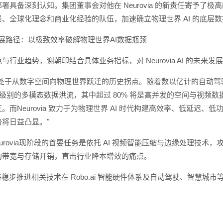
具备深刻认知。集团董事会对他在 Neurovia 的新责任寄予了极高
、全球化理念和商业化经验的队伍，加速确立物理世界 AI 的底层数
发展路径：以极致效率破解物理世界AI数据瓶颈
行业趋势，谢朝印结合具体业务指标，对 Neurovia AI 的未来
正处于从数字空间向物理世界跃迁的历史拐点。随着数以亿计的自动
byte）级别的多模态数据洪流，其中超过 80% 将是高并发的空间
。而Neurovia 致力于为物理世界 AI 时代构建高效率、低延
将日益凸显。"
eurovia现阶段的首要任务是依托 AI 视频智能压缩与边缘处理
的带宽与存储开销，直击行业降本增效的痛点。
ia还将稳步推进相关技术在 Robo.ai 智能硬件体系及自动驾驶、智