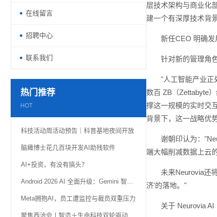
层技术架构与商业化部署
在线留言
建一个有深厚技术背景
招聘中心
新任CEO 明确
联系我们
针对新的管理角色与
"人工智能产业
热门推荐
数百 ZB（Zetta
撑这一规模的实时交互
HOT
背景下，这一战略优势
科技活动周活动预告｜科普基地夜间开放
谢朝印认为："N
脑瘫博士花几百块开发AI助残软件
端大幅削减数据上云
AI+投资，有没有搞头？
未来Neurov
Android 2026 AI 全面升级：Gemini 智能体自动化、AI 小组件功能详解
济'的落地。"
Meta拥抱AI，员工遭监控与裁员双重压力
关于 Neurovia AI
聚焦西洽会丨智造＋生命科技双轮驱动 璧山携“硬核科技”亮相