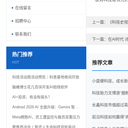
在线留言
招聘中心
上一篇：
《科技史视
联系我们
下一篇：
在AI时代
热门推荐
推荐文章
HOT
科技活动周活动预告｜科普基地夜间开放
小盘硬科技，成长新
脑瘫博士花几百块开发AI助残软件
科技助力文博游“圈
AI+投资，有没有搞头？
长鑫科技市值超过英
Android 2026 AI 全面升级：Gemini 智能体自动化、AI 小组件功能详解
前沿科技如何赢得“
Meta拥抱AI，员工遭监控与裁员双重压力
聚焦西洽会丨智造＋生命科技双轮驱动 璧山携“硬核科技”亮相