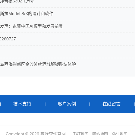
亏损6302.1万元
拉Model S/X的设计和软件
发声：点赞中国AI模型和发展前景
260727
岛西海岸新区金沙滩啤酒城解锁酷炫体验
技术支持
客户案例
在线留言
|
|
|
Copyright © 2026 夜蝉软件官网
TXT地图
网站地图
XML地图