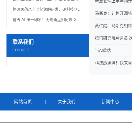
新点软件上半年预计净
恒瑞医药八十七亿领跑研发，硬科技企业“重金”换未来
马斯克：计划开源特斯
抢占 AI 第一印象！无锡新盘如何靠 GEO 优化快速建立 AI 认知
黄仁勋、马斯克相继
腾讯研究院AI速递 20
联系我们
CONTACT
当AI重估
科技感满满！快来青
网站首页
关于我们
新闻中心
|
|