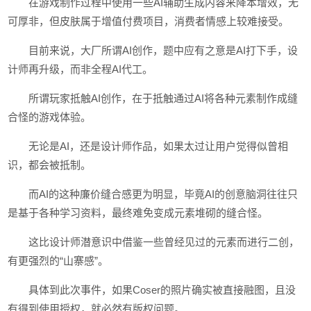
在游戏制作过程中使用一些AI辅助生成内容来降本增效，无
可厚非，但皮肤属于增值付费项目，消费者情感上较难接受。
目前来说，大厂所谓AI创作，题中应有之意是AI打下手，设
计师再升级，而非全程AI代工。
所谓玩家抵触AI创作，在于抵触通过AI将各种元素制作成缝
合怪的游戏体验。
无论是AI，还是设计师作品，如果太过让用户觉得似曾相
识，都会被抵制。
而AI的这种廉价缝合感更为明显，毕竟AI的创意脑洞往往只
是基于各种学习资料，最终难免变成元素堆砌的缝合怪。
这比设计师潜意识中借鉴一些曾经见过的元素而进行二创，
有更强烈的“山寨感”。
具体到此次事件，如果Coser的照片确实被直接融图，且没
有得到使用授权，就必然有版权问题。