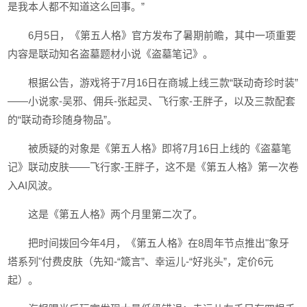
是我本人都不知道这么回事。”
6月5日，《第五人格》官方发布了暑期前瞻，其中一项重要
内容是联动知名盗墓题材小说《盗墓笔记》。
根据公告，游戏将于7月16日在商城上线三款“联动奇珍时装”
——小说家-吴邪、佣兵-张起灵、飞行家-王胖子，以及三款配套
的“联动奇珍随身物品”。
被质疑的对象是《第五人格》即将7月16日上线的《盗墓笔
记》联动皮肤——飞行家-王胖子，这不是《第五人格》第一次卷
入AI风波。
这是《第五人格》两个月里第二次了。
把时间拨回今年4月，《第五人格》在8周年节点推出"象牙
塔系列"付费皮肤（先知-“箴言”、幸运儿-“好兆头”，定价6元
起）。