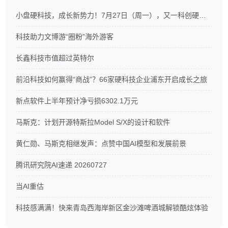
小盘硬科技，成长新势力！7月27日（周一），又一科创硬科技ETF重磅开售
科技助力文博游“圈粉”海外游客
长鑫科技市值超过英特尔
前沿科技如何赢得“商战”？66家硬科技企业浦东开启成长之旅
新点软件上半年预计净亏损6302.1万元
马斯克：计划开源特斯拉Model S/X的设计和软件
黄仁勋、马斯克相继发声：点赞中国AI模型和发展前景
腾讯研究院AI速递 20260727
当AI重估
科技感满满！快来青岛西海岸新区金沙滩啤酒城解锁酷炫体验