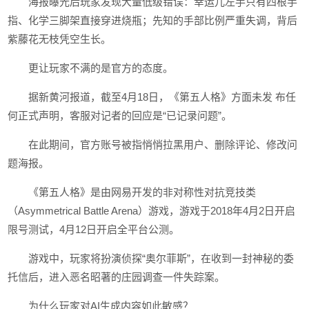
海报曝光后玩家发现大量低级错误：幸运儿左手只有四根手
指、化学三脚架直接穿进烧瓶；先知的手部比例严重失调，背后
紫藤花无枝凭空生长。
更让玩家不满的是官方的态度。
据新黄河报道，截至4月18日，《第五人格》方面未发 布任
何正式声明，客服对记者的回应是“已记录问题”。
在此期间，官方账号被指悄悄拉黑用户、删除评论、修改问
题海报。
《第五人格》是由网易开发的非对称性对抗竞技类
（Asymmetrical Battle Arena）游戏，游戏于2018年4月2日开启
限号测试，4月12日开启全平台公测。
游戏中，玩家将扮演侦探“奥尔菲斯”，在收到一封神秘的委
托信后，进入恶名昭著的庄园调查一件失踪案。
为什么玩家对AI生成内容如此敏感？