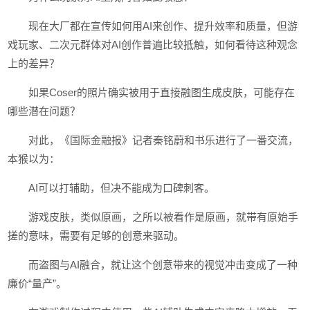
现在大厂都在宣传如何用AI来创作、提升效率和质量，但游
戏玩家、二次元群体对AI创作普遍比较抵触，如何看待这种观念
上的差异？
如果Coser的照片确实被用于直接融图生成皮肤，可能存在
哪些潜在问题？
对此，《国际金融报》记者秦铭蔚和书乐进行了一番交流，
本猴以为：
AI可以打辅助，但决不能成为口碑刺客。
游戏皮肤，类似原画，之所以被看作是原画，就带有原始手
搓的意味，需要有足够的创意来驱动。
而盗图与AI融合，就让这个创意带来的视觉冲击变成了一种
廉价“量产”。