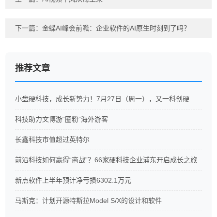
下一篇：
金蝶AI峰会前瞻：企业软件的AI原生时刻到了吗？
推荐文章
小盘硬科技，成长新势力！7月27日（周一），又一科创硬科技ETF重磅开售
科技助力文博游“圈粉”海外游客
长鑫科技市值超过英特尔
前沿科技如何赢得“商战”？66家硬科技企业浦东开启成长之旅
新点软件上半年预计净亏损6302.1万元
马斯克：计划开源特斯拉Model S/X的设计和软件