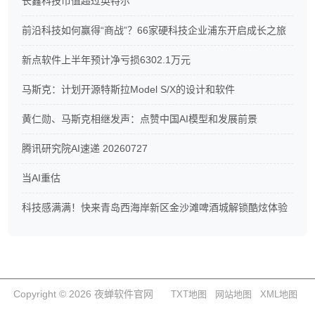
长鑫科技市值超过英特尔
前沿科技如何赢得“商战”？66家硬科技企业浦东开启成长之旅
新点软件上半年预计净亏损6302.1万元
马斯克：计划开源特斯拉Model S/X的设计和软件
黄仁勋、马斯克相继发声：点赞中国AI模型和发展前景
腾讯研究院AI速递 20260727
当AI重估
科技感满满！快来青岛西海岸新区金沙滩啤酒城解锁酷炫体验
Copyright © 2026 夜蝉软件官网
TXT地图
网站地图
XML地图