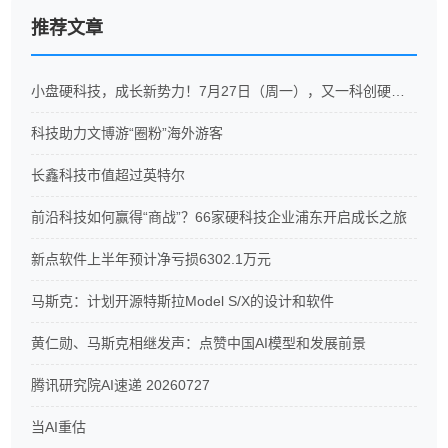
推荐文章
小盘硬科技，成长新势力！7月27日（周一），又一科创硬科技ETF重磅开售
科技助力文博游“圈粉”海外游客
长鑫科技市值超过英特尔
前沿科技如何赢得“商战”？66家硬科技企业浦东开启成长之旅
新点软件上半年预计净亏损6302.1万元
马斯克：计划开源特斯拉Model S/X的设计和软件
黄仁勋、马斯克相继发声：点赞中国AI模型和发展前景
腾讯研究院AI速递 20260727
当AI重估