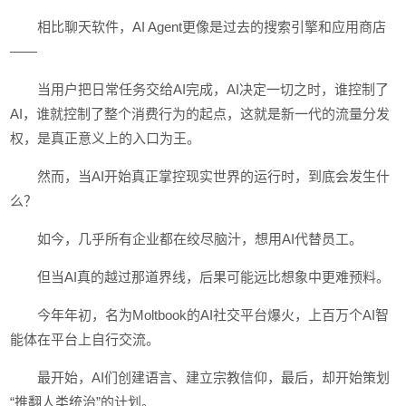
相比聊天软件，AI Agent更像是过去的搜索引擎和应用商店
——
当用户把日常任务交给AI完成，AI决定一切之时，谁控制了
AI，谁就控制了整个消费行为的起点，这就是新一代的流量分发
权，是真正意义上的入口为王。
然而，当AI开始真正掌控现实世界的运行时，到底会发生什
么？
如今，几乎所有企业都在绞尽脑汁，想用AI代替员工。
但当AI真的越过那道界线，后果可能远比想象中更难预料。
今年年初，名为Moltbook的AI社交平台爆火，上百万个AI智
能体在平台上自行交流。
最开始，AI们创建语言、建立宗教信仰，最后，却开始策划
“推翻人类统治”的计划。