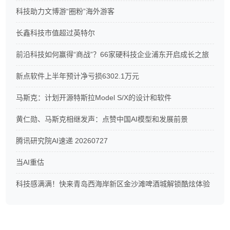
科技助力文博游“圈粉”海外游客
长鑫科技市值超过英特尔
前沿科技如何赢得“商战”？66家硬科技企业浦东开启成长之旅
新点软件上半年预计净亏损6302.1万元
马斯克：计划开源特斯拉Model S/X的设计和软件
黄仁勋、马斯克相继发声：点赞中国AI模型和发展前景
腾讯研究院AI速递 20260727
当AI重估
科技感满满！快来青岛西海岸新区金沙滩啤酒城解锁酷炫体验