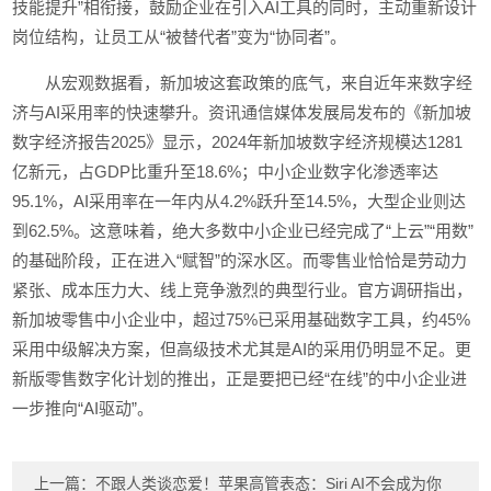
技能提升”相衔接，鼓励企业在引入AI工具的同时，主动重新设计
岗位结构，让员工从“被替代者”变为“协同者”。
从宏观数据看，新加坡这套政策的底气，来自近年来数字经
济与AI采用率的快速攀升。资讯通信媒体发展局发布的《新加坡
数字经济报告2025》显示，2024年新加坡数字经济规模达1281
亿新元，占GDP比重升至18.6%；中小企业数字化渗透率达
95.1%，AI采用率在一年内从4.2%跃升至14.5%，大型企业则达
到62.5%。这意味着，绝大多数中小企业已经完成了“上云”“用数”
的基础阶段，正在进入“赋智”的深水区。而零售业恰恰是劳动力
紧张、成本压力大、线上竞争激烈的典型行业。官方调研指出，
新加坡零售中小企业中，超过75%已采用基础数字工具，约45%
采用中级解决方案，但高级技术尤其是AI的采用仍明显不足。更
新版零售数字化计划的推出，正是要把已经“在线”的中小企业进
一步推向“AI驱动”。
上一篇：
不跟人类谈恋爱！苹果高管表态：Siri AI不会成为你