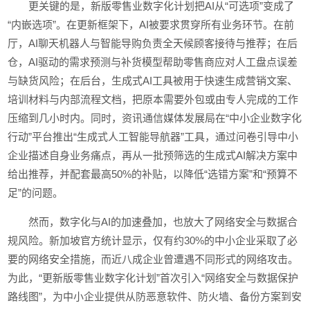
更关键的是，新版零售业数字化计划把AI从“可选项”变成了
“内嵌选项”。在更新框架下，AI被要求贯穿所有业务环节。在前
厅，AI聊天机器人与智能导购负责全天候顾客接待与推荐；在后
仓，AI驱动的需求预测与补货模型帮助零售商应对人工盘点误差
与缺货风险；在后台，生成式AI工具被用于快速生成营销文案、
培训材料与内部流程文档，把原本需要外包或由专人完成的工作
压缩到几小时内。同时，资讯通信媒体发展局在“中小企业数字化
行动”平台推出“生成式人工智能导航器”工具，通过问卷引导中小
企业描述自身业务痛点，再从一批预筛选的生成式AI解决方案中
给出推荐，并配套最高50%的补贴，以降低“选错方案”和“预算不
足”的问题。
然而，数字化与AI的加速叠加，也放大了网络安全与数据合
规风险。新加坡官方统计显示，仅有约30%的中小企业采取了必
要的网络安全措施，而近八成企业曾遭遇不同形式的网络攻击。
为此，“更新版零售业数字化计划”首次引入“网络安全与数据保护
路线图”，为中小企业提供从防恶意软件、防火墙、备份方案到安