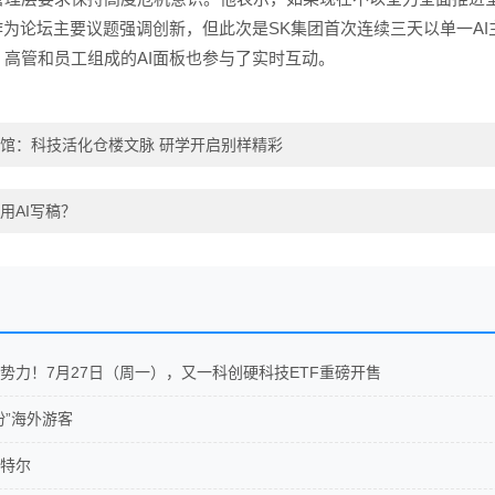
作为论坛主要议题强调创新，但此次是SK集团首次连续三天以单一AI主
高管和员工组成的AI面板也参与了实时互动。
馆：科技活化仓楼文脉 研学开启别样精彩
用AI写稿？
势力！7月27日（周一），又一科创硬科技ETF重磅开售
粉”海外游客
特尔