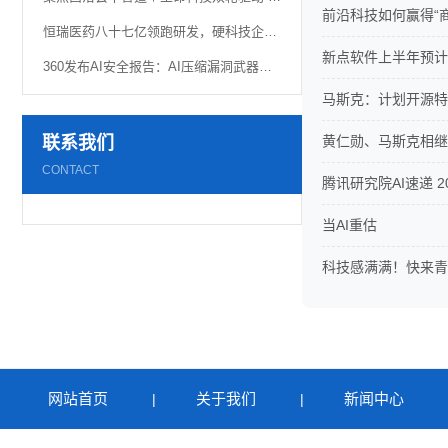
前沿科技如何赢得“
恒瑞医药八十七亿领跑研发，硬科技企业“重金”换未来
新点软件上半年预计净
360发布AI安全报告：AI压缩漏洞武器化窗口，网络空间主动权竞争加速
马斯克：计划开源特斯
联系我们
黄仁勋、马斯克相继
CONTACT
腾讯研究院AI速递 20
当AI重估
科技感满满！快来青
网站首页
关于我们
新闻中心
|
|