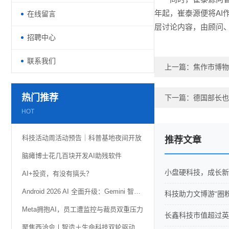
年起，崔泰源便将AI
在线留言
层讨论内容，由顾问、
招聘中心
联系我们
上一篇：
焦作市博物
热门推荐
下一篇：
德国部长也
HOT
科技活动周活动预告｜科普基地夜间开放
推荐文章
脑瘫博士花几百块开发AI助残软件
小盘硬科技，成长新
AI+投资，有没有搞头？
Android 2026 AI 全面升级：Gemini 智能体自动化、AI 小组件功能详解
科技助力文博游“圈
Meta拥抱AI，员工遭监控与裁员双重压力
长鑫科技市值超过英
聚焦西洽会丨智造＋生命科技双轮驱动 璧山携“硬核科技”亮相