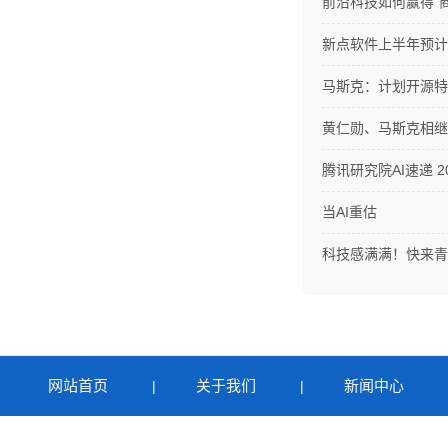
前沿科技如何赢得“
新点软件上半年预计净
马斯克：计划开源特斯
黄仁勋、马斯克相继
腾讯研究院AI速递 20
当AI重估
科技感满满！快来青
网站首页
关于我们
新闻中心
|
|