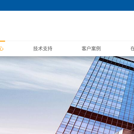
心
技术支持
客户案例