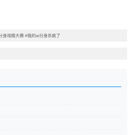
分身戏精大赛 #我的ai分身杀疯了