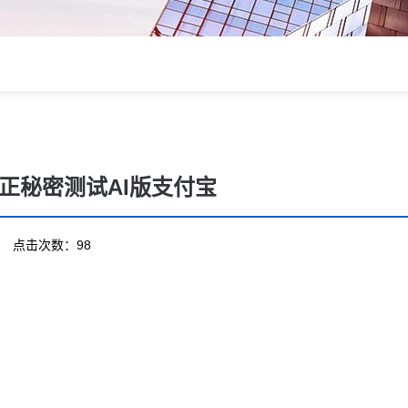
正秘密测试AI版支付宝
18 点击次数：98