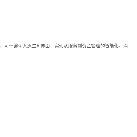
交互，可一键切入原生AI界面，实现从服务到资金管理的智能化。消