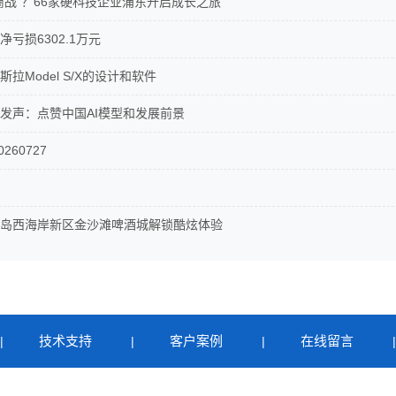
商战”？66家硬科技企业浦东开启成长之旅
亏损6302.1万元
拉Model S/X的设计和软件
发声：点赞中国AI模型和发展前景
260727
岛西海岸新区金沙滩啤酒城解锁酷炫体验
技术支持
客户案例
在线留言
|
|
|