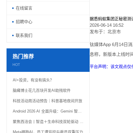
在线留言
据悉蚂蚁集团正秘密测试
招聘中心
2026-06-14 16:52
发布于：
北京市
联系我们
钛媒体App 6月1
息称，新版本上线时
热门推荐
HOT
平台声明：该文观点仅
AI+投资，有没有搞头？
脑瘫博士花几百块开发AI助残软件
科技活动周活动预告｜科普基地夜间开放
Android 2026 AI 全面升级：Gemini 智能体自动化、AI 小组件功能详解
聚焦西洽会丨智造＋生命科技双轮驱动 璧山携“硬核科技”亮相
Meta拥抱AI，员工遭监控与裁员双重压力