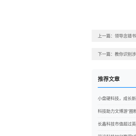
上一篇：
领导念错书
下一篇：
教你识别涉
推荐文章
小盘硬科技，成长新
科技助力文博游“圈
长鑫科技市值超过英