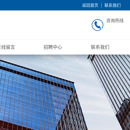
返回首页
联系我们
咨询热线
在线留言
招聘中心
联系我们