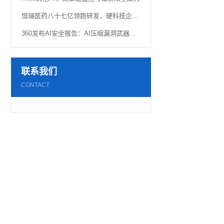
恒瑞医药八十七亿领跑研发，硬科技企业“重金”换未来
360发布AI安全报告：AI压缩漏洞武器化窗口，网络空间主动权竞争加速
联系我们
CONTACT