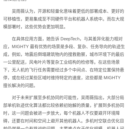
吴雨薇认为，开源和轻量化意味着更低的部署成本、更好的
可移植性，更易集成至不同硬件平台和机器人系统中。而在大规
模部署时，这些优势会更加明显。
在具体应用方面，她告诉 DeepTech，与其差异化能力相对
应，MIGHTY 最有优势的场景是多段、复杂、任务导向的轨迹生
成，例如，地震后倒塌建筑物内的搜救勘察，城市环境下的最后
一公里配送，风电叶片等复杂工业结构的检修等。在这些场景
下，无人机的飞行任务需要经过多个中间点、在特定位置保持悬
停，或在经过某些区域时维持特定的速度，这些都是 MIGHTY
擅长解决的问题。
对于未来扩展至多机协同的可能性，吴雨薇指出，大部分局
部单机轨迹优化算法都比较依赖初始解的质量，扩展到多机协同
时，这一问题会被进一步放大，每个机器人不仅要避开环境障
碍，还要在时间和空间上避开其他机器人。多机时空联合优化目
前仍然是一个有挑战的问题，主要难点在于优化规模、机器人间