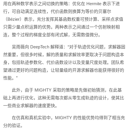
用在两种数学表示之间切换的策略：优化在 Hermite 表示下进
行，可自动满足连续性，代价函数则换算为等价的贝塞尔
（Bézier）表示，充分发挥其基函数权重可预计算、采样点求值
只需少量点积运算的优势。两种表示之间通过一个仿射映射相
连，整个过程的梯度全部有闭式解，无需数值微分。
吴雨薇向 DeepTech 解释道：“对于轨迹优化问题，求解器固
然重要，但很多时候，解的质量和求解效率更取决于问题构造本
身，包括轨迹参数化、代价函数设计以及变量尺度处理。团队希
望通过更好的问题构造，让轻量级的开源求解器也能获得很好的
性能。”
此外，由于 MIGHTY 采取的策略是先做初始猜测，在此基
础上再进行优化，这种无需每次都从零生成轨迹的设计，使其比
一些商业求解器的速度更快。
在仿真和真机实验中，MIGHTY 的性能优势均得到了相当充
分的验证。