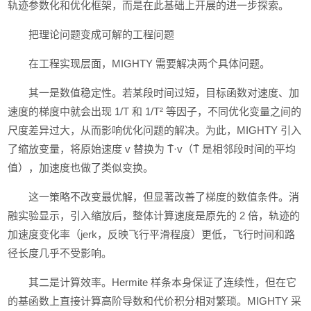
轨迹参数化和优化框架，而是在此基础上开展的进一步探索。
把理论问题变成可解的工程问题
在工程实现层面，MIGHTY 需要解决两个具体问题。
其一是数值稳定性。若某段时间过短，目标函数对速度、加
速度的梯度中就会出现 1/T 和 1/T² 等因子，不同优化变量之间的
尺度差异过大，从而影响优化问题的解决。为此，MIGHTY 引入
了缩放变量，将原始速度 v 替换为 T̄·v（T̄ 是相邻段时间的平均
值），加速度也做了类似变换。
这一策略不改变最优解，但显著改善了梯度的数值条件。消
融实验显示，引入缩放后，整体计算速度是原先的 2 倍，轨迹的
加速度变化率（jerk，反映飞行平滑程度）更低，飞行时间和路
径长度几乎不受影响。
其二是计算效率。Hermite 样条本身保证了连续性，但在它
的基函数上直接计算高阶导数和代价积分相对繁琐。MIGHTY 采