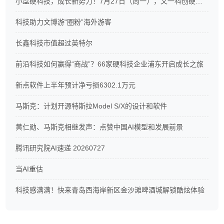
小盘硬科技，成长新势力！7月27日（周一），又一科创硬科技ETF重磅开售
科技助力文博游“圈粉”海外游客
长鑫科技市值超过英特尔
前沿科技如何赢得“商战”？66家硬科技企业浦东开启成长之旅
新点软件上半年预计净亏损6302.1万元
马斯克：计划开源特斯拉Model S/X的设计和软件
黄仁勋、马斯克相继发声：点赞中国AI模型和发展前景
腾讯研究院AI速递 20260727
当AI重估
科技感满满！快来青岛西海岸新区金沙滩啤酒城解锁酷炫体验