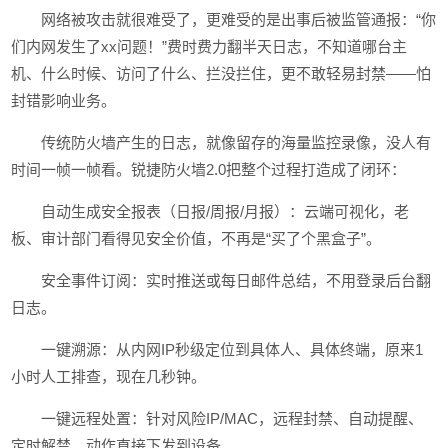
网络被攻击就很难受了，更难受的是出事后被监管通报：“你
们内网发生了xx问题！”费时费力翻半天日志，不知道哪台主
机、什么时候、访问了什么、拦没拦住，更不敢轻易封禁——怕
封错影响业务。
传统防火墙产生的日志，就像留存的海量监控录像，没人有
时间一帧一帧看。锐捷防火墙2.0把整个过程打造成了闭环：
自动生成安全报表（日报/周报/月报）：云端可视化，老
板、审计部门看得见安全价值，不再是“买了个黑盒子”。
安全事件订阅：实时推送或每日邮件总结，不用登录后台翻
日志。
一键溯源：从内网IP秒级定位到具体人、具体终端，原来1
小时人工排查，现在几秒钟。
一键远程处置：针对风险IP/MAC，远程封禁、自动提醒、
定时解禁，动作直接下发到设备。