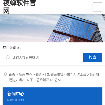
夜蝉软件官
网
热门关键词：
首页
>
新闻中心
>
创新+ | 加密威胁拦不住？AI攻击会伪装？锐
捷防火墙2.0来了：芯片解密+AI防AI
新闻中心
NAVIGATION