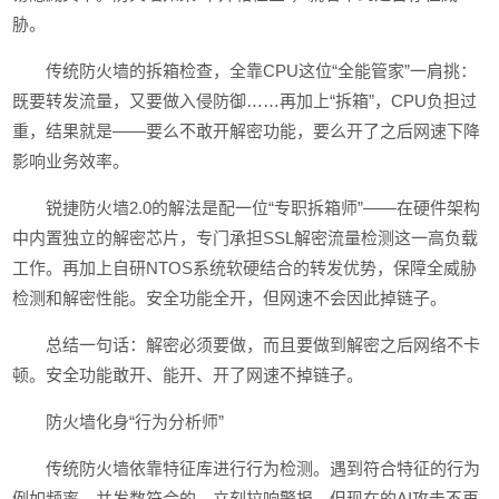
胁。
传统防火墙的拆箱检查，全靠CPU这位“全能管家”一肩挑：
既要转发流量，又要做入侵防御……再加上“拆箱”，CPU负担过
重，结果就是——要么不敢开解密功能，要么开了之后网速下降
影响业务效率。
锐捷防火墙2.0的解法是配一位“专职拆箱师”——在硬件架构
中内置独立的解密芯片，专门承担SSL解密流量检测这一高负载
工作。再加上自研NTOS系统软硬结合的转发优势，保障全威胁
检测和解密性能。安全功能全开，但网速不会因此掉链子。
总结一句话：解密必须要做，而且要做到解密之后网络不卡
顿。安全功能敢开、能开、开了网速不掉链子。
防火墙化身“行为分析师”
传统防火墙依靠特征库进行行为检测。遇到符合特征的行为
例如频率、并发数符合的，立刻拉响警报。但现在的AI攻击不再