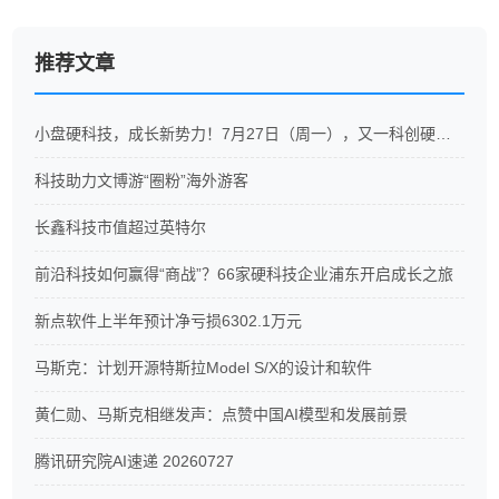
推荐文章
小盘硬科技，成长新势力！7月27日（周一），又一科创硬科技ETF重磅开售
科技助力文博游“圈粉”海外游客
长鑫科技市值超过英特尔
前沿科技如何赢得“商战”？66家硬科技企业浦东开启成长之旅
新点软件上半年预计净亏损6302.1万元
马斯克：计划开源特斯拉Model S/X的设计和软件
黄仁勋、马斯克相继发声：点赞中国AI模型和发展前景
腾讯研究院AI速递 20260727