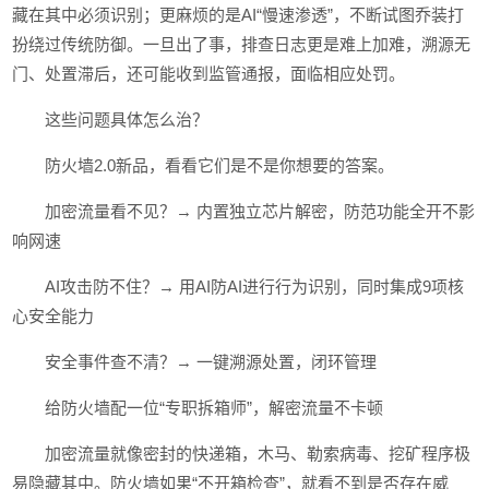
藏在其中必须识别；更麻烦的是AI“慢速渗透”，不断试图乔装打
扮绕过传统防御。一旦出了事，排查日志更是难上加难，溯源无
门、处置滞后，还可能收到监管通报，面临相应处罚。
这些问题具体怎么治？
防火墙2.0新品，看看它们是不是你想要的答案。
加密流量看不见？→ 内置独立芯片解密，防范功能全开不影
响网速
AI攻击防不住？→ 用AI防AI进行行为识别，同时集成9项核
心安全能力
安全事件查不清？→ 一键溯源处置，闭环管理
给防火墙配一位“专职拆箱师”，解密流量不卡顿
加密流量就像密封的快递箱，木马、勒索病毒、挖矿程序极
易隐藏其中。防火墙如果“不开箱检查”，就看不到是否存在威