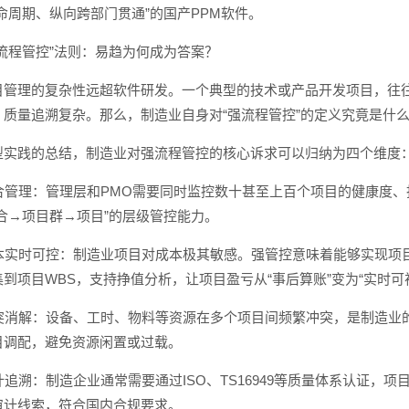
命周期、纵向跨部门贯通”的国产PPM软件。
流程管控”法则：易趋为何成为答案？
目管理的复杂性远超软件研发。一个典型的技术或产品开发项目，往
质量追溯复杂。那么，制造业自身对“强流程管控”的定义究竟是什
型实践的总结，制造业对强流程管控的核心诉求可以归纳为四个维度
组合管理：管理层和PMO需要同时监控数十甚至上百个项目的健康度
合→项目群→项目”的层级管控能力。
成本实时可控：制造业项目对成本极其敏感。强管控意味着能够实现项
到项目WBS，支持挣值分析，让项目盈亏从“事后算账”变为“实时可
与冲突消解：设备、工时、物料等资源在多个项目间频繁冲突，是制造
目调配，避免资源闲置或过载。
审计追溯：制造企业通常需要通过ISO、TS16949等质量体系认证
审计线索，符合国内合规要求。