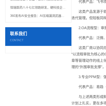
代表产品：飞书项目
恒瑞医药八十七亿领跑研发，硬科技企业“重金”换未来
这类产品发源于软
360发布AI安全报告：AI压缩漏洞武器化窗口，网络空间主动权竞争加速
迭代管理。但短板同
2.OA流程型：
联系我们
代表产品：泛微
CONTACT
这类厂商以协同
“以流程审批为核心的
章等管理动作的线上
理的“外围审批支撑”
3.专业PPM型
代表产品：易趋（E
与上述两类形成
计划上扎实，更在多