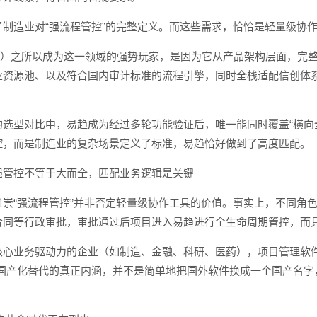
了制造业对“强流程管控”的完整定义。而这些需求，恰恰是轻量级协
rack）之所以成为这一领域的强势玩家，是因为它从产品架构层面，
业资源池、以及符合国内审计标准的流程引擎，同时全栈适配信创体
的选型对比中，易趋成为经过多轮功能验证后，唯一能同时覆盖“横向
控，而是制造业的复杂场景定义了标准，易趋恰好做到了高度匹配。
强管控不等于大而全，匹配业务逻辑是关键
推崇“强流程管控”并非否定轻量级协作工具的价值。事实上，不同角
合同等行政审批，审批通过后项目进入易趋进行全生命周期管控，而
核心业务驱动力的企业（如制造、金融、科研、医药），项目管理软件
，国产化替代的真正内涵，并不是简单地把国外软件换成一个国产名