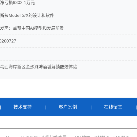
亏损6302.1万元
拉Model S/X的设计和软件
发声：点赞中国AI模型和发展前景
260727
岛西海岸新区金沙滩啤酒城解锁酷炫体验
技术支持
客户案例
在线留言
|
|
|