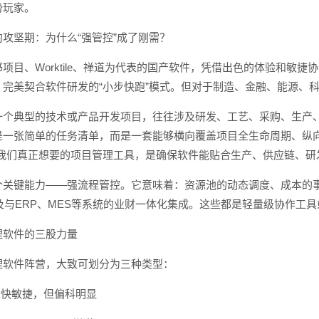
势玩家。
攻坚期：为什么“强管控”成了刚需？
项目、Worktile、禅道为代表的国产软件，凭借出色的体验和敏
，完美契合软件研发的“小步快跑”模式。但对于制造、金融、能源、
一个典型的技术或产品开发项目，往往涉及研发、工艺、采购、生产
是一张简单的任务清单，而是一套能够横向覆盖项目全生命周期、纵
“我们真正想要的项目管理工具，是确保软件能贴合生产、供应链、研
个关键能力——强流程管控。它意味着：资源池的动态调度、成本的
及与ERP、MES等系统的业财一体化集成。这些都是轻量级协作工
理软件的三股力量
理软件阵营，大致可划分为三种类型：
轻快敏捷，但偏科明显