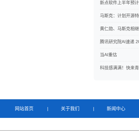
新点软件上半年预计净
马斯克：计划开源特斯
黄仁勋、马斯克相继
腾讯研究院AI速递 20
当AI重估
科技感满满！快来青
网站首页
关于我们
新闻中心
|
|