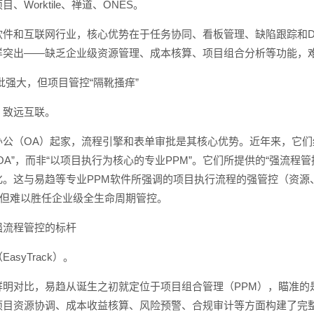
、Worktile、禅道、ONES。
件和互联网行业，核心优势在于任务协同、看板管理、缺陷跟踪和D
样突出——缺乏企业级资源管理、成本核算、项目组合分析等功能，
审批强大，但项目管控“隔靴搔痒”
、致远互联。
办公（OA）起家，流程引擎和表单审批是其核心优势。近年来，它
OA”，而非“以项目执行为核心的专业PPM”。它们所提供的“强流
化。这与易趋等专业PPM软件所强调的项目执行流程的强管控（资源
，但难以胜任企业级全生命周期管控。
：强流程管控的标杆
asyTrack）。
鲜明对比，易趋从诞生之初就定位于项目组合管理（PPM），瞄准的
项目资源协调、成本收益核算、风险预警、合规审计等方面构建了完