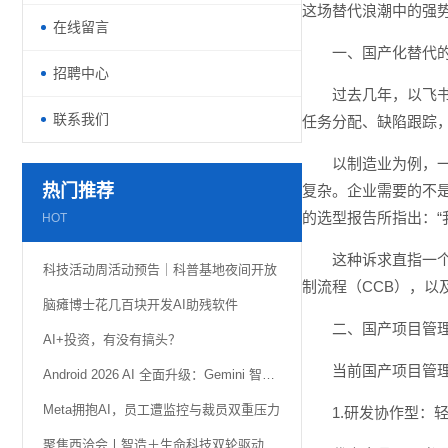
这场替代浪潮中的强
在线留言
一、国产化替代的
招聘中心
过去几年，以飞书
联系我们
任务分配、缺陷跟踪
以制造业为例，
热门推荐
复杂。企业需要的不
的选型报告所指出：
HOT
这种诉求直指一
科技活动周活动预告｜科普基地夜间开放
制流程（CCB），以
脑瘫博士花几百块开发AI助残软件
二、国产项目管
AI+投资，有没有搞头？
当前国产项目管
Android 2026 AI 全面升级：Gemini 智能体自动化、AI 小组件功能详解
Meta拥抱AI，员工遭监控与裁员双重压力
1.研发协作型：
聚焦西洽会丨智造＋生命科技双轮驱动 璧山携“硬核科技”亮相