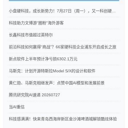
小盘硬科技，成长新势力！7月27日（周一），又一科创硬科技ETF重磅开售
科技助力文博游“圈粉”海外游客
长鑫科技市值超过英特尔
前沿科技如何赢得“商战”？66家硬科技企业浦东开启成长之旅
新点软件上半年预计净亏损6302.1万元
马斯克：计划开源特斯拉Model S/X的设计和软件
黄仁勋、马斯克相继发声：点赞中国AI模型和发展前景
腾讯研究院AI速递 20260727
当AI重估
科技感满满！快来青岛西海岸新区金沙滩啤酒城解锁酷炫体验