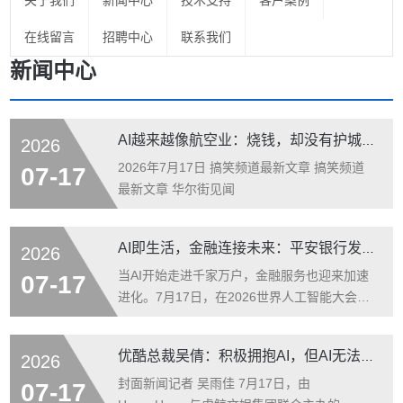
关于我们
新闻中心
技术支持
客户案例
在线留言
招聘中心
联系我们
新闻中心
AI越来越像航空业：烧钱，却没有护城河 #openai #AI #算力
2026
2026年7月17日 搞笑频道最新文章 搞笑频道
07-17
最新文章 华尔街见闻
AI即生活，金融连接未来：平安银行发布全场景AI信用卡
2026
当AI开始走进千家万户，金融服务也迎来加速
07-17
进化。7月17日，在2026世界人工智能大会
（WAIC）开幕之际，平安银行信用卡正式推
出全场景AI信用卡——平安悦享白金卡AI生活
优酷总裁吴倩：积极拥抱AI，但AI无法取代真人演员
2026
版。产品以“AI即生活”为核心理念，依托平安
集团深厚的科技底蕴，联动国内头部AI厂商，
封面新闻记者 吴雨佳 7月17日，由
07-17