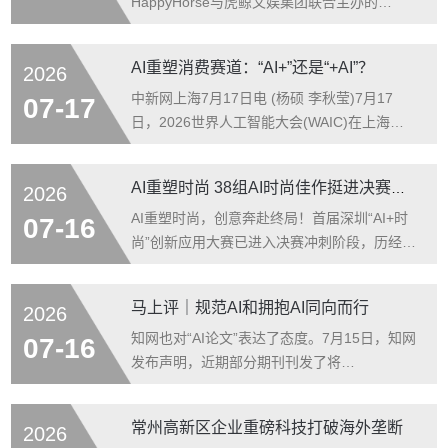
围绕“AI算力、AI生活、AI服务、AI守护”全场
HappyHorse与虎鲸文娱集团联合主办的
景，构建起开放式AI权益生态与全流程AI用卡
“HorsePower · AI影像大赛”启动“HappyHorse
服务。 与此同时，平安口袋银行积分商城已全
AI影视实战营”，通过HappyHorse官方视频号
AI重塑消费赛道：“AI+”还是“+AI”？
2026
面上架
直播开课。虎鲸文娱集团COO兼优酷总裁吴倩
发表寄语，希望所有创作者都能积极拥抱AI、
中新网上海7月17日电 (杨硕 李秋莹)7月17
07-17
但不盲目迷信技术，并对“能否用AI替代演员”
日，2026世界人工智能大会(WAIC)在上海正
的行业争议话题表明态度，直言AI无法取代真
式启幕。今年行业的评判标尺悄然转向：AI的
人演员。 吴倩认为，AI越是
真正价值，不在演示现场的惊艳效果，而在真
AI重塑时尚 38组AI时尚佳作挺进决赛角逐金鹭奖
2026
实产业场景中的持续落地实效。这一趋势，在
离用户最近、链路最复杂的消费行业体现得尤
AI重塑时尚，创意奔赴终局！首届深圳“AI+时
07-16
为鲜明。 就在WAIC开幕前夕，以“AI重塑消费
尚”创新应用大赛已进入决赛冲刺阶段，历经
未来”为主题的2026消费科技融合创新论坛率
67天全球征集、多轮匿名盲审，创意设计、创
先在上海大创智公共服务平台举办。圆桌对话
新解决两大赛道各19组共38组作品成功突围决
马上评｜规范AI和拥抱AI同向而行
2026
环节，“消
赛。来自全球十余个国家与地区的设计师、科
技团队、高校创作者蓄势打磨作品，将于7月
知网也对“AI论文”表达了态度。7月15日，知网
07-16
17日齐聚深圳福田，同台演绎数字美学与产业
发布声明，近期部分期刊刊发了将
革新，争夺大赛最高荣誉“金鹭奖”。 福田重磅
DeepSeek、Gemini等人工智能（AI）列为作
打造首届深圳“AI+时尚”创新应用大赛 7月13
者的论文，在业界引发版权权属、学术规范相
常州高新区企业重磅科技打破海外垄断
2026
日，央视《新闻
关合规争议。对此类“AI署名论文”，知网已做