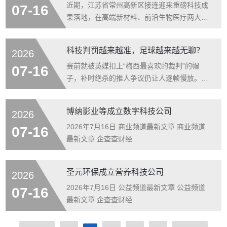
下架处理。 消息一出，迅速引发关注。或许在
近期，江苏省常州高新区接连迎来重磅科技成
07-16
不少学者看来，用AI写作还颇为“时髦”：打破
果落地，在高端新材料、前沿生物医疗两大核
了学术常规，还非常尊重学术规范，该署名就
心赛道，中简科技、赛桥生物双双实现关键性
署名，充分展现了自己紧贴前沿、驾驭工具的
技术突破，打破海外长期垄断，从航空航天核
科技判罚越来越准，足球越来越无聊？
2026
能力。然而，知网却
心材料实现规模化量产，到国产医疗智能装备
扬帆出海，高新智造持续以自主创新破壁攻
赛前就被英媒扣上“梅西最喜欢的裁判”的帽
07-16
坚，频频斩获国际领先成果。 打破国外垄断
子，补时绝杀的推人争议仍让人逐帧慢放。主
国产T1100级湿法碳纤维实现规模化量产能力
裁埃尔法思的判罚到底有没有偏向？劳塔罗抬
近日，由中简科技牵头完成的“湿法高性能碳纤
手的动作算不算犯规？当全网都围着“人”和
博纳影业等成立数字科技公司
2026
维制备关键技术及产业化”项目正式
“球”吵得不可开交时，一场改写世界杯判罚底
层逻辑的技术革命，早已悄无声息地全面落
2026年7月16日 商业频道最新文章 商业频道
07-16
地。 本届世界杯全面启用增强版半自动越位技
最新文章 企查查财经
术，这也是足球史上第一次，AI从“后台复核”
走到了“场边决策”的最前端。 这套系统相比四
圣元环保成立营养科技公司
2026
年前的卡塔尔版本，完成了最关键
2026年7月16日 公益频道最新文章 公益频道
07-16
最新文章 企查查财经